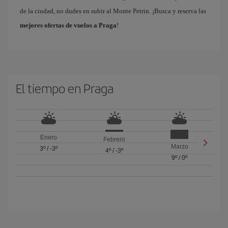
de la ciudad, no dudes en subir al Monte Petrin. ¡Busca y reserva las
mejores ofertas de vuelos a Praga
!
El tiempo en Praga
Enero
Febrero
Marzo
3º
/
-3º
4º
/
-3º
9º
/
0º