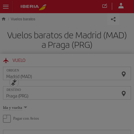
Saltar al contenido principal
Vuelos baratos
Vuelos baratos de Madrid (MAD)
a Praga (PRG)
VUELO
ORIGEN
DESTINO
Seleccione
Ida y vuelta
una
opción
Pagar con Avios