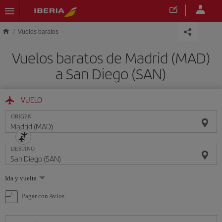
Saltar al contenido principal
Vuelos baratos
Vuelos baratos de Madrid (MAD)
a San Diego (SAN)
VUELO
ORIGEN
DESTINO
Seleccione
Ida y vuelta
una
opción
Pagar con Avios