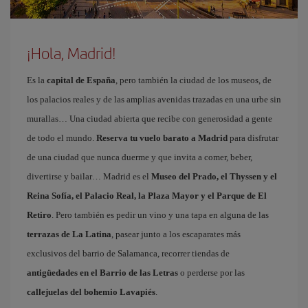
¡Hola, Madrid!
Es la
capital de España
, pero también la ciudad de los museos, de
los palacios reales y de las amplias avenidas trazadas en una urbe sin
murallas… Una ciudad abierta que recibe con generosidad a gente
de todo el mundo.
Reserva tu vuelo barato a Madrid
para disfrutar
de una ciudad que nunca duerme y que invita a comer, beber,
divertirse y bailar… Madrid es el
Museo del Prado, el Thyssen y el
Reina Sofía, el Palacio Real, la Plaza Mayor y el Parque de El
Retiro
. Pero también es pedir un vino y una tapa en alguna de las
terrazas de La Latina
, pasear junto a los escaparates más
exclusivos del barrio de Salamanca, recorrer tiendas de
antigüedades en el Barrio de las Letras
o perderse por las
callejuelas del bohemio Lavapiés
.