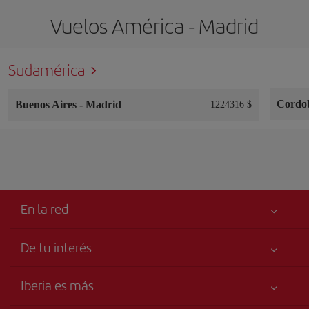
Vuelos América - Madrid
Sudamérica
Cordo
Buenos Aires
-
Madrid
1224316 $
En la red
De tu interés
Me gusta volar
Tu seguridad es lo primero
Iberia es más
Accesibilidad