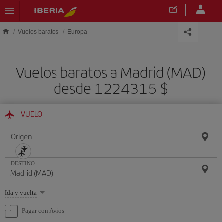
Saltar al contenido principal
Vuelos baratos
Europa
Vuelos baratos a Madrid (MAD)
desde 1224315 $
VUELO
Origen
DESTINO
Seleccione
Ida y vuelta
una
opción
Pagar con Avios