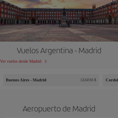
Vuelos Argentina - Madrid
Ver vuelos desde Madrid
Buenos Aires
-
Madrid
Cordo
1224316 $
Aeropuerto de Madrid