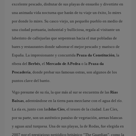
excelente pescado, disfrutar de sus playas de ensueño y divertirte en
una animada vida nocturna que harán de tu viaje un éxito, lo mires
por donde lo mires. Su casco viejo, un pequeño pueblo en medio de
una ciudad portuaria, industrial y bulliciosa, regala al visitante un
laberinto de callejuelas que serpentean hacia el mar pobladas de
bares y restaurantes donde saborear el mejor pescado y marisco de
España. La impresionante y concurrida
Praza da Constitución
, la
ribera del
Berbés
, el
Mercado de A Pedra
o la
Praza da
Pescadería
, donde probar sus famosas ostras, son algunos de los
puntos clave del barrio.
Vigo presume de su ría, la que más al sur se encuentra de las
Rías
Baixas
, adentrándose en la tierra para mezclarse con el agua del río.
La ría es, junto con las
Islas Cíes
, el tesoro de la ciudad. Las Cíes,
por su parte, son un auténtico paraíso de vegetación, arenas blancas
y aguas azul turquesa. Una de sus playas, la de Rodas, fue elegida en
2007 por el prestigioso periódico británico “The Guardian”, como la