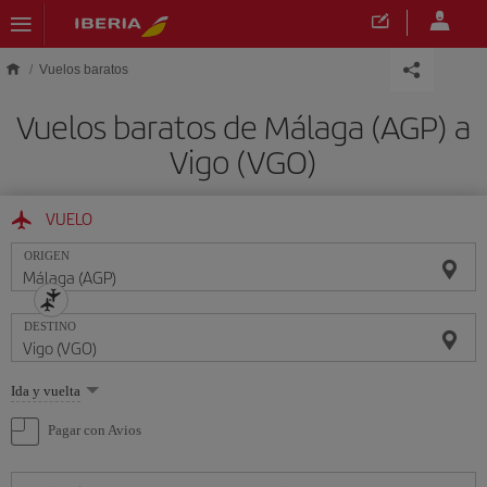
Saltar al contenido principal
Vuelos baratos
Vuelos baratos de Málaga (AGP) a
Vigo (VGO)
VUELO
ORIGEN
DESTINO
Seleccione
Ida y vuelta
una
opción
Pagar con Avios