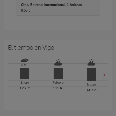
Cine, Estreno Internacional, 1 Asiento
8,00 €
El tiempo en Vigo
Enero
Febrero
Marzo
12º
/
6º
13º
/
6º
14º
/
7º