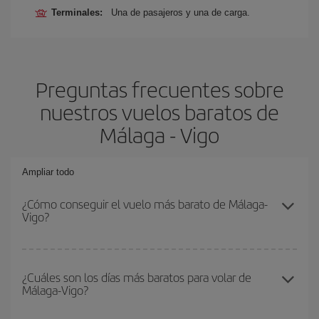
Terminales:
Una de pasajeros y una de carga.
Preguntas frecuentes sobre
nuestros vuelos baratos de
Málaga - Vigo
Ampliar todo
¿Cómo conseguir el vuelo más barato de Málaga-
Vigo?
Podrás ahorrar en tu billete de avión de Málaga-Vigo-dest y
conseguir el vuelo más barato si evitas temporadas altas,
¿Cuáles son los días más baratos para volar de
Málaga-Vigo?
compras con antelación y puedes ser flexible con las fechas y
horarios de ida y vuelta.