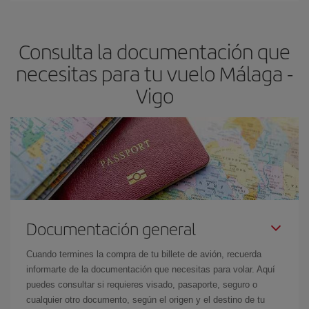
claves para encontrar los mejores precios son
anticiparte y ser
flexible.
Lo normal es que
cuanto antes
reserves tus billetes de
Consulta la documentación que
avión más baratos te saldrán. Además, si buscas los vuelos con
las fechas y los horarios del viaje un poco abiertos, podrás
elegir
necesitas para tu vuelo Málaga -
el precio más barato.
Vigo
Documentación general
Cuando termines la compra de tu billete de avión, recuerda
informarte de la documentación que necesitas para volar. Aquí
puedes consultar si requieres visado, pasaporte, seguro o
cualquier otro documento, según el origen y el destino de tu