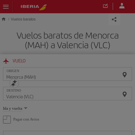
Saltar al contenido principal
Vuelos baratos
Vuelos baratos de Menorca
(MAH) a Valencia (VLC)
VUELO
ORIGEN
DESTINO
Seleccione
Ida y vuelta
una
opción
Pagar con Avios