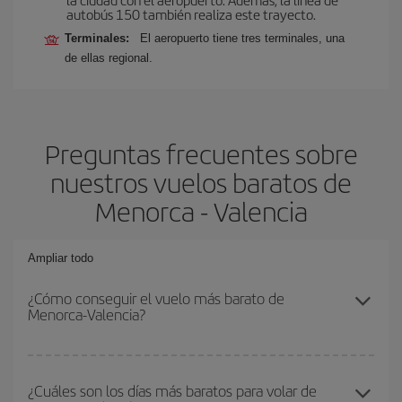
autobús 150 también realiza este trayecto.
Terminales:
El aeropuerto tiene tres terminales, una
de ellas regional.
Preguntas frecuentes sobre
nuestros vuelos baratos de
Menorca - Valencia
Ampliar todo
¿Cómo conseguir el vuelo más barato de
Menorca-Valencia?
Podrás ahorrar en tu billete de avión de Menorca-Valencia-dest y
conseguir el vuelo más barato si evitas temporadas altas,
¿Cuáles son los días más baratos para volar de