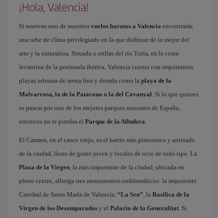
¡Hola, Valencia!
Si reservas uno de nuestros
vuelos baratos a Valencia
encontrarás
una urbe de clima privilegiado en la que disfrutar de lo mejor del
arte y la naturaleza. Situada a orillas del río Turia, en la costa
levantina de la península ibérica, Valencia cuenta con importantes
playas urbanas de arena fina y dorada como la
playa de la
Malvarrosa, la de la Patacona o la del Cavanyal
. Si lo que quieres
es pasear por uno de los mejores parques naturales de España,
entonces no te pierdas el
Parque de la Albufera
.
El Carmen, en el casco viejo, es el barrio más pintoresco y animado
de la ciudad, lleno de gente joven y locales de ocio de todo tipo. La
Plaza de la Virgen
, la más importante de la ciudad, ubicada en
pleno centro, alberga tres monumentos emblemáticos: la imponente
Catedral de Santa María de Valencia,
“La Seu”
, la
Basílica de la
Virgen de los Desamparados
y el
Palacio de la Generalitat
. Si