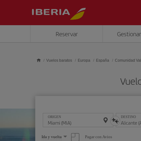
Saltar al contenido principal
Reservar
Gestionar
Vuelos baratos
Europa
España
Comunidad Va
Vuelo
ORIGEN
DESTINO
Seleccione
Pagar con Avios
Ida y vuelta