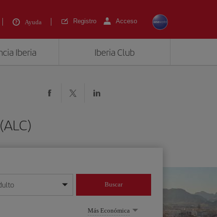
Registro
Acceso
Ayuda
cia Iberia
Iberia Club
 (ALC)
dulto
Buscar
o día/mes/año
Más Económica