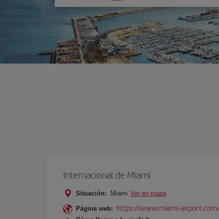
una
opción
Internacional de Miami
Situación:
Miami
Ver en mapa
https://www.miami-airport.com
Página web: