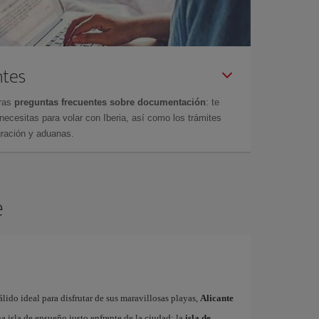
ntes
tras
preguntas frecuentes sobre documentación
: te
cesitas para volar con Iberia, así como los trámites
gración y aduanas.
e
ido ideal para disfrutar de sus maravillosas playas,
Alicante
 isla de ensueño justo enfrente de la ciudad: la
isla de