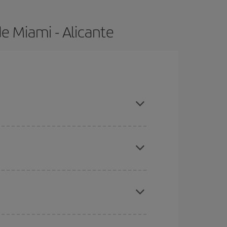
e Miami - Alicante
as con antelación y puedes ser flexible con las
ratos
. Dinos desde dónde vuelas, a dónde
ra días cercanos
, tanto de ida como de vuelta,
gunos
horarios
puede que te hagan ahorrar aún
eral las Navidades, la Semana Santa y los