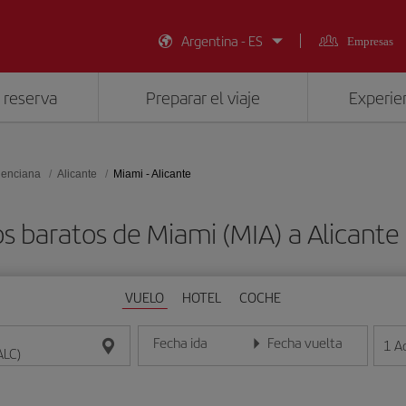
Argentina - ES
Empresas
 reserva
Preparar el viaje
Experien
lenciana
Alicante
Miami - Alicante
s baratos de Miami (MIA) a Alicante
VUELO
HOTEL
COCHE
Fecha ida
Fecha vuelta
1
A
Introduce la fecha en formato día/mes/año
Introduce la fecha en format