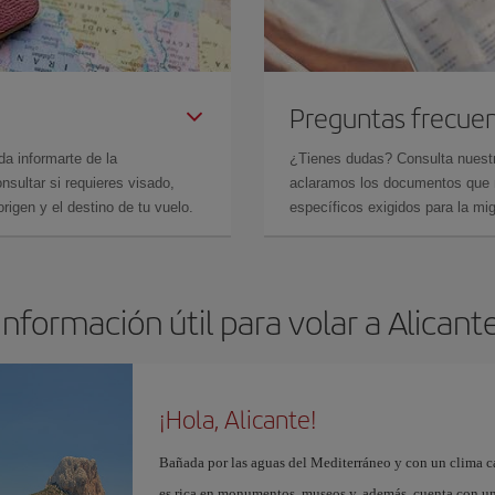
Preguntas frecue
da informarte de la
¿Tienes dudas? Consulta nues
sultar si requieres visado,
aclaramos los documentos que ne
rigen y el destino de tu vuelo.
específicos exigidos para la mi
Información útil para volar a Alicant
¡Hola, Alicante!
Bañada por las aguas del Mediterráneo y con un clima cál
es rica en monumentos, museos y, además, cuenta con una