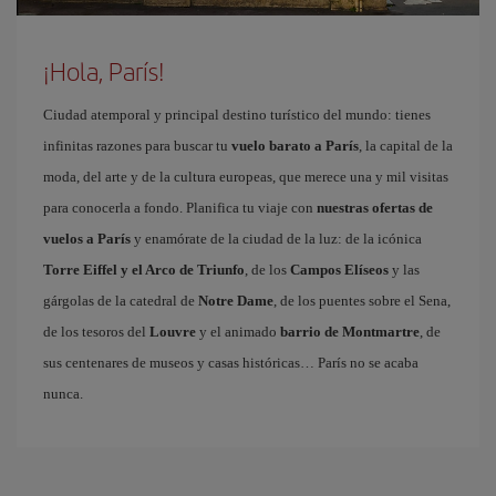
¡Hola, París!
Ciudad atemporal y principal destino turístico del mundo: tienes
infinitas razones para buscar tu
vuelo barato a París
, la capital de la
moda, del arte y de la cultura europeas, que merece una y mil visitas
para conocerla a fondo. Planifica tu viaje con
nuestras ofertas de
vuelos a París
y enamórate de la ciudad de la luz: de la icónica
Torre Eiffel y el Arco de Triunfo
, de los
Campos Elíseos
y las
gárgolas de la catedral de
Notre Dame
, de los puentes sobre el Sena,
de los tesoros del
Louvre
y el animado
barrio de Montmartre
, de
sus centenares de museos y casas históricas… París no se acaba
nunca.