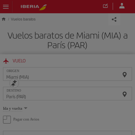
Saltar al contenido principal
Vuelos baratos
Vuelos baratos de Miami (MIA) a
París (PAR)
VUELO
ORIGEN
DESTINO
Seleccione
Ida y vuelta
una
opción
Pagar con Avios