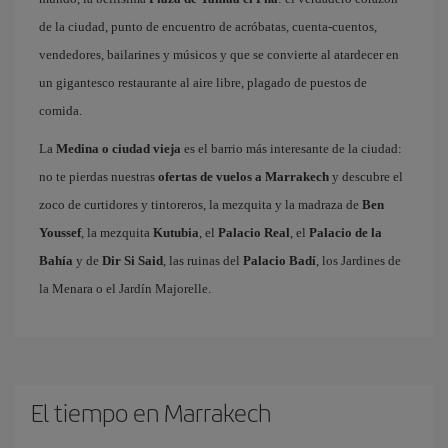
de la ciudad, punto de encuentro de acróbatas, cuenta-cuentos,
vendedores, bailarines y músicos y que se convierte al atardecer en
un gigantesco restaurante al aire libre, plagado de puestos de
comida.
La
Medina o ciudad vieja
es el barrio más interesante de la ciudad:
no te pierdas nuestras
ofertas de vuelos a Marrakech
y descubre el
zoco de curtidores y tintoreros, la mezquita y la madraza de
Ben
Youssef
, la mezquita
Kutubia
, el
Palacio Real
, el
Palacio de la
Bahía
y de
Dir Si Said
, las ruinas del
Palacio Badí
, los Jardines de
la Menara o el Jardín Majorelle.
El tiempo en Marrakech