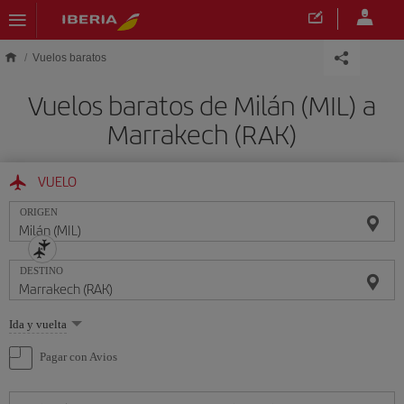
Saltar al contenido principal
Vuelos baratos
Vuelos baratos de Milán (MIL) a
Marrakech (RAK)
VUELO
ORIGEN
DESTINO
Seleccione
Ida y vuelta
una
opción
Pagar con Avios