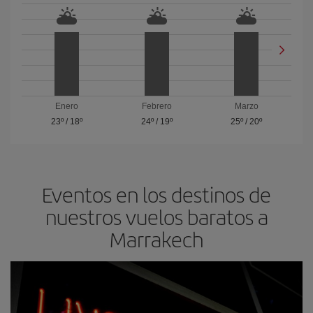
Enero
Febrero
Marzo
23º
/
18º
24º
/
19º
25º
/
20º
Eventos en los destinos de
nuestros vuelos baratos a
Marrakech