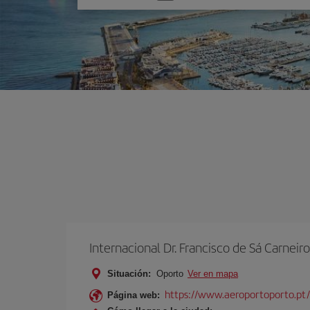
una
opción
Internacional Dr. Francisco de Sá Carneiro
Situación:
Oporto
Ver en mapa
https://www.aeroportoporto.pt
Página web: