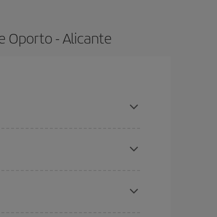
e Oporto - Alicante
ras con antelación y puedes ser flexible con las
ratos
. Dinos desde dónde vuelas, a dónde
ra días cercanos
, tanto de ida como de vuelta,
gunos
horarios
puede que te hagan ahorrar aún