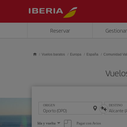
Saltar al contenido principal
Reservar
Gestionar
Vuelos baratos
Europa
España
Comunidad Va
Vuelo
ORIGEN
DESTINO
Seleccione
Pagar con Avios
Ida y vuelta