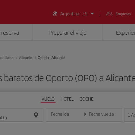
Argentina - ES
Empresas
 reserva
Preparar el viaje
Experien
lenciana
Alicante
Oporto - Alicante
s baratos de Oporto (OPO) a Alicante
VUELO
HOTEL
COCHE
Fecha ida
Fecha vuelta
1
A
Introduce la fecha en formato día/mes/año
Introduce la fecha en format