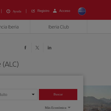
Registro
Acceso
Ayuda
cia Iberia
Iberia Club
 (ALC)
dulto
Buscar
o día/mes/año
Más Económica