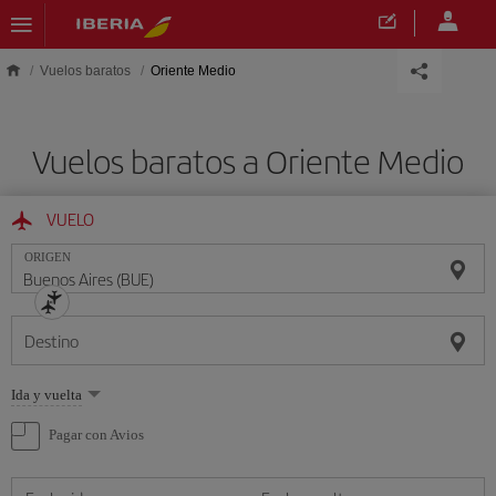
Saltar al contenido principal
Vuelos baratos
Oriente Medio
Vuelos baratos a Oriente Medio
VUELO
ORIGEN
Destino
Seleccione
Ida y vuelta
una
opción
Pagar con Avios