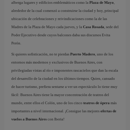
alberga lugares y edificios emblemáticos como la
Plaza de Mayo
,
alrededor de la cual comenzó a construirse la ciudad y hoy, principal
ubicación de celebraciones y reivindicaciones como la de las
Madres de la Plaza de Mayo cada jueves, y la
Casa Rosada
, sede del
Poder Ejecutivo desde cuyos balcones daba sus discursos Evita
Perón.
Si quieres sofisticación, no te pierdas
Puerto Madero
, uno de los
entornos más modernos y exclusivos de Buenos Aires, con
privilegiadas vistas al río e imponentes rascacielos que dan la escala
del desarrollo de la ciudad en los últimos tiempos. Quien, cansado
de hacer turismo, prefiera sentarse a ver un espectáculo lo tiene muy
fácil: Buenos Aires tiene la mayor concentración de teatros del
mundo, entre ellos el Colón, uno de los cinco
teatros de ópera
más
importantes a nivel internacional. ¡Consigue las mejores
ofertas de
vuelos a Buenos Aires
con Iberia!