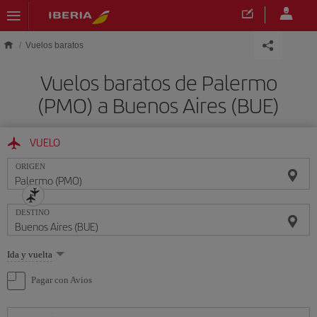
Saltar al contenido principal
Vuelos baratos
Vuelos baratos de Palermo
(PMO) a Buenos Aires (BUE)
VUELO
ORIGEN
DESTINO
Seleccione
Ida y vuelta
una
opción
Pagar con Avios