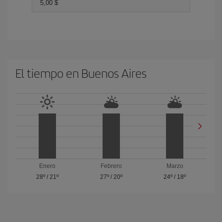
5,00 $
El tiempo en Buenos Aires
Enero
Febrero
Marzo
28º
/
21º
27º
/
20º
24º
/
18º