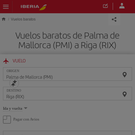
Saltar al contenido principal
Vuelos baratos
Vuelos baratos de Palma de
Mallorca (PMI) a Riga (RIX)
VUELO
ORIGEN
DESTINO
Seleccione
Ida y vuelta
una
opción
Pagar con Avios