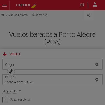
Saltar al contenido principal
Vuelos baratos
Sudamérica
Vuelos baratos a Porto Alegre
(POA)
VUELO
Origen
DESTINO
Seleccione
Ida y vuelta
una
opción
Pagar con Avios