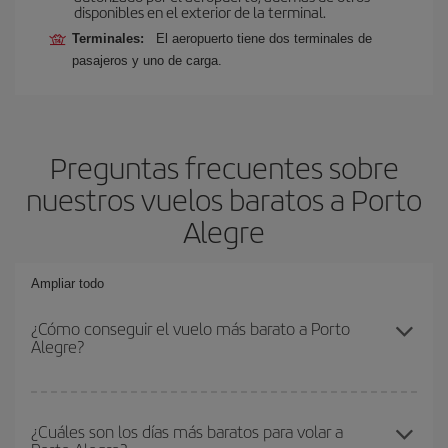
disponibles en el exterior de la terminal.
Terminales:
El aeropuerto tiene dos terminales de
pasajeros y uno de carga.
Preguntas frecuentes sobre
nuestros vuelos baratos a Porto
Alegre
Ampliar todo
¿Cómo conseguir el vuelo más barato a Porto
Alegre?
Podrás ahorrar en tu billete de avión y conseguir el vuelo más
barato si evitas temporadas altas, compras con antelación y
¿Cuáles son los días más baratos para volar a
puedes ser flexible con las fechas y horarios de ida y vuelta.