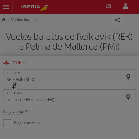
Saltar al contenido principal
Vuelos baratos
Vuelos baratos de Reikiavik (REK)
a Palma de Mallorca (PMI)
VUELO
ORIGEN
DESTINO
Seleccione
Ida y vuelta
una
opción
Pagar con Avios