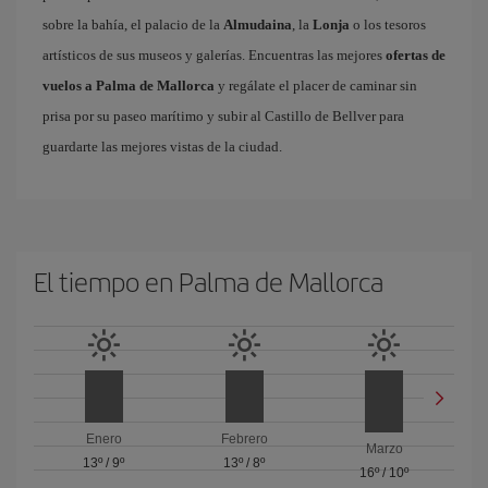
sobre la bahía, el palacio de la
Almudaina
, la
Lonja
o los tesoros
artísticos de sus museos y galerías. Encuentras las mejores
ofertas de
vuelos a Palma de Mallorca
y regálate el placer de caminar sin
prisa por su paseo marítimo y subir al Castillo de Bellver para
guardarte las mejores vistas de la ciudad.
El tiempo en Palma de Mallorca
Enero
Febrero
Marzo
13º
/
9º
13º
/
8º
16º
/
10º