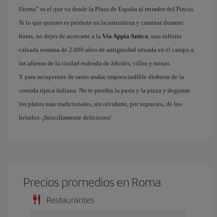
Eterna” es el que va desde la Plaza de España al mirador del Pincio.
Si lo que quieres es perderte en la naturaleza y caminar durante
horas, no dejes de acercarte a la
Via Appia Antica
, una infinita
calzada romana de 2.000 años de antigüedad situada en el campo a
las afueras de la ciudad rodeada de árboles, villas y ruinas.
Y para recuperarte de tanto andar, imprescindible disfrutar de la
comida típica italiana. No te pierdas la pasta y la pizza y degustar
los platos más tradicionales, sin olvidarte, por supuesto, de los
helados. ¡Sencillamente deliciosos!
Precios promedios en Roma
Restaurantes