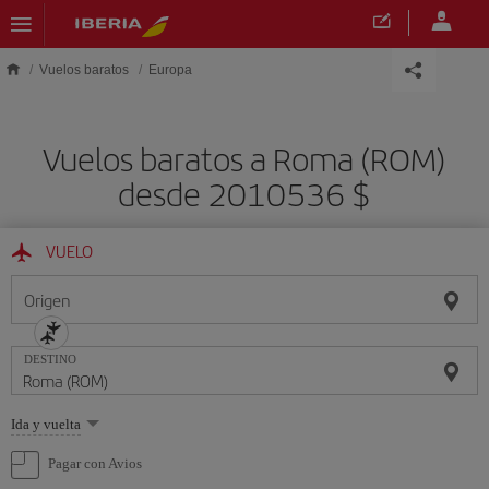
Saltar al contenido principal
Vuelos baratos
Europa
Vuelos baratos a Roma (ROM)
desde 2010536 $
VUELO
Origen
DESTINO
Seleccione
Ida y vuelta
una
opción
Pagar con Avios