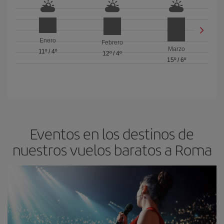
Enero
Febrero
Marzo
11º
/
4º
12º
/
4º
15º
/
6º
Eventos en los destinos de
nuestros vuelos baratos a Roma