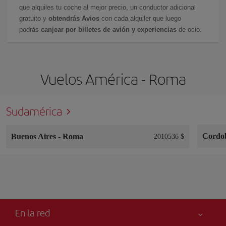
que alquiles tu coche al mejor precio, un conductor adicional
gratuito y
obtendrás Avios
con cada alquiler que luego
podrás
canjear por billetes de avión y experiencias
de ocio.
Vuelos América - Roma
Sudamérica
Cordo
Buenos Aires
-
Roma
2010536 $
En la red