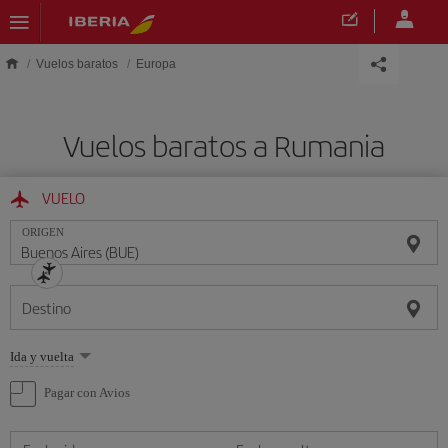
Saltar al contenido principal
Vuelos baratos
Europa
Vuelos baratos a Rumania
VUELO
ORIGEN
Destino
Seleccione
Ida y vuelta
una
opción
Pagar con Avios