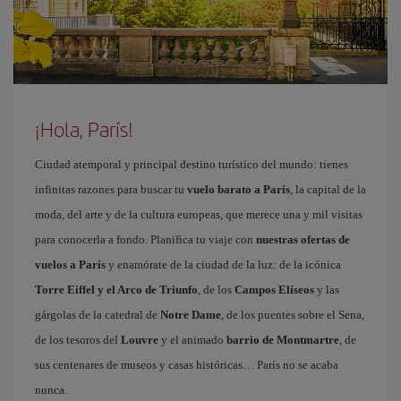
¡Hola, París!
Ciudad atemporal y principal destino turístico del mundo: tienes
infinitas razones para buscar tu
vuelo barato a París
, la capital de la
moda, del arte y de la cultura europeas, que merece una y mil visitas
para conocerla a fondo. Planifica tu viaje con
nuestras ofertas de
vuelos a París
y enamórate de la ciudad de la luz: de la icónica
Torre Eiffel y el Arco de Triunfo
, de los
Campos Elíseos
y las
gárgolas de la catedral de
Notre Dame
, de los puentes sobre el Sena,
de los tesoros del
Louvre
y el animado
barrio de Montmartre
, de
sus centenares de museos y casas históricas… París no se acaba
nunca.