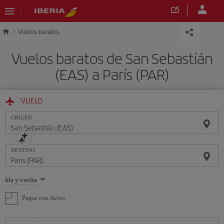
Saltar al contenido principal
Vuelos baratos
Vuelos baratos de San Sebastián
(EAS) a París (PAR)
VUELO
ORIGEN
DESTINO
Seleccione
Ida y vuelta
una
opción
Pagar con Avios