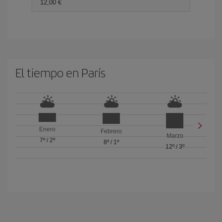
12,00 €
El tiempo en París
Enero
Febrero
Marzo
7º
/
2º
8º
/
1º
12º
/
3º