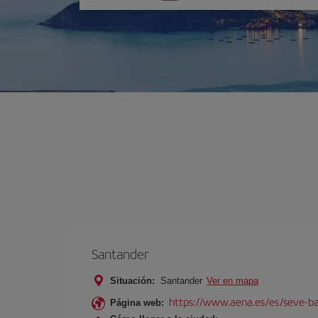
una
opción
Santander
Situación:
Santander
Ver en mapa
https://www.aena.es/es/seve-ba
Página web: