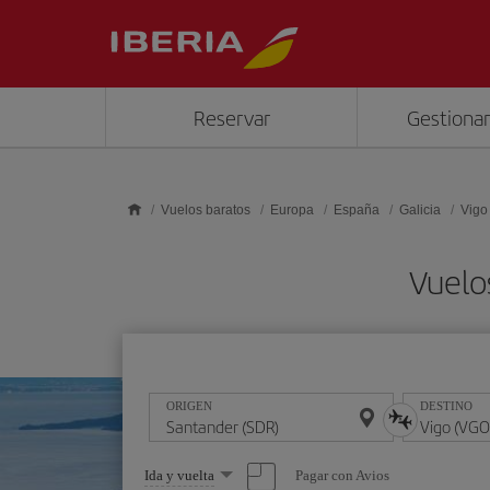
Saltar al contenido principal
Reservar
Gestionar
Vuelos baratos
Europa
España
Galicia
Vigo
Vuelo
ORIGEN
DESTINO
Seleccione
Pagar con Avios
Ida y vuelta