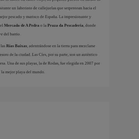
isitante un laberinto de callejuelas que serpentean hacia el
 mejor pescado y marisco de España. La impresionante y
 el
Mercado de A Pedra
o la
Praza da Pescadería
, donde
e del barrio.
 las
Rías Baixas
, adentrándose en la tierra para mezclarse
 tesoro de la ciudad. Las Cíes, por su parte, son un auténtico
esa. Una de sus playas, la de Rodas, fue elegida en 2007 por
o la mejor playa del mundo.