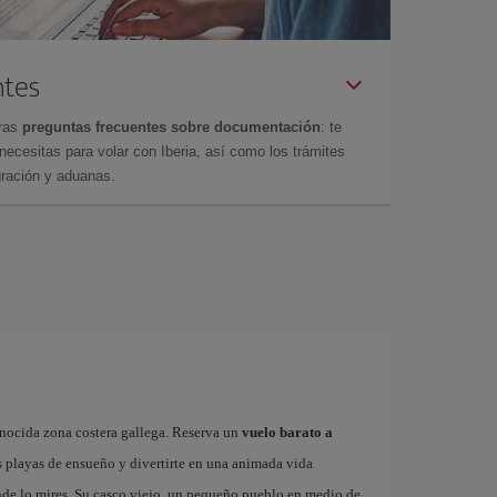
ntes
tras
preguntas frecuentes sobre documentación
: te
cesitas para volar con Iberia, así como los trámites
gración y aduanas.
onocida zona costera gallega. Reserva un
vuelo barato a
s playas de ensueño y divertirte en una animada vida
onde lo mires. Su casco viejo, un pequeño pueblo en medio de