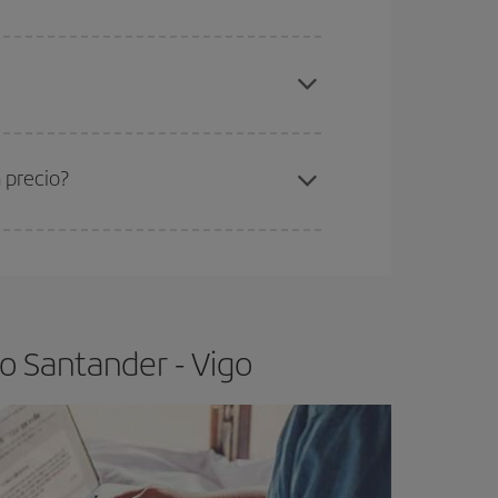
elo y de que las tarifas más baratas (turista)
ntander-Vigo-dest
.
ra el vuelo más barato.
 precio?
ser flexible.
Lo normal es que
cuanto antes
 poco abiertos, podrás
elegir el precio más
o Santander - Vigo