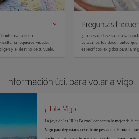
Preguntas frecue
da informarte de la
¿Tienes dudas? Consulta nues
sultar si requieres visado,
aclaramos los documentos que ne
rigen y el destino de tu vuelo.
específicos exigidos para la mi
Información útil para volar a Vigo
¡Hola, Vigo!
La joya de las “Rías Baixas” concentra lo mejor de la c
Vigo
para degustar su excelente pescado, disfrutar de su
nocturna que harán de tu viaje un éxito, lo mires por d