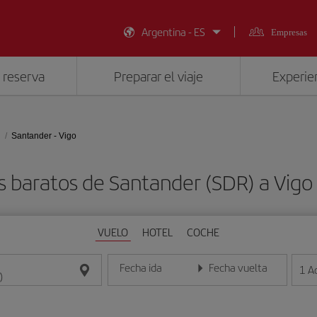
Argentina - ES
Empresas
 reserva
Preparar el viaje
Experien
Santander - Vigo
s baratos de Santander (SDR) a Vigo
VUELO
HOTEL
COCHE
Fecha ida
Fecha vuelta
1
A
Introduce la fecha en formato día/mes/año
Introduce la fecha en format