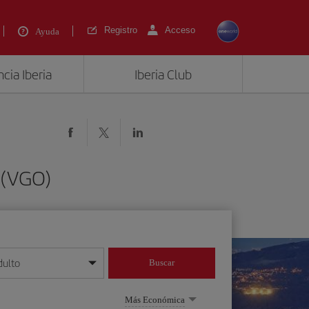
Registro
Acceso
Ayuda
cia Iberia
Iberia Club
 (VGO)
dulto
Buscar
o día/mes/año
Más Económica