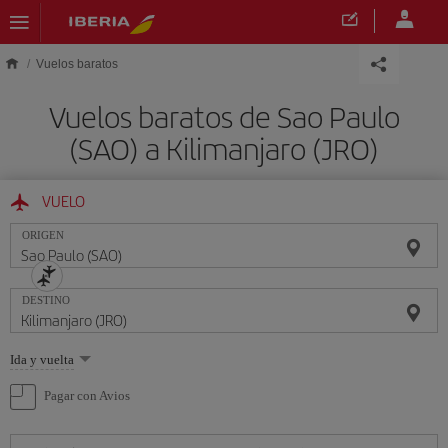
Saltar al contenido principal
Vuelos baratos
Vuelos baratos de Sao Paulo
(SAO) a Kilimanjaro (JRO)
VUELO
ORIGEN
DESTINO
Seleccione
Ida y vuelta
una
opción
Pagar con Avios