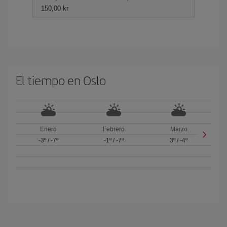
150,00 kr
El tiempo en Oslo
Enero
Febrero
Marzo
-3º
/
-7º
-1º
/
-7º
3º
/
-4º