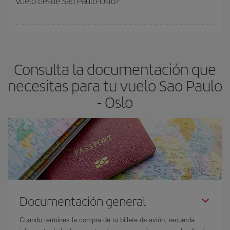
vuelo desde Sao Paulo-Oslo?
vayan agotando. Por eso, comprar con antelación es
fundamental
para conseguir
vuelos baratos a Sao Paulo-Oslo-
En Iberia, tenemos distintas tarifas para garantizarte el mejor
dest
.
precio según tus necesidades de viaje. La tarifa básica, te
asegura el vuelo más barato.
Consulta la documentación que
necesitas para tu vuelo Sao Paulo
- Oslo
Documentación general
Cuando termines la compra de tu billete de avión, recuerda