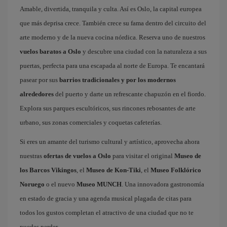
Amable, divertida, tranquila y culta. Así es Oslo, la capital europea
que más deprisa crece. También crece su fama dentro del circuito del
arte moderno y de la nueva cocina nórdica. Reserva uno de nuestros
vuelos baratos a Oslo
y descubre una ciudad con la naturaleza a sus
puertas, perfecta para una escapada al norte de Europa. Te encantará
pasear por sus
barrios tradicionales y por los modernos
alrededores
del puerto y darte un refrescante chapuzón en el fiordo.
Explora sus parques escultóricos, sus rincones rebosantes de arte
urbano, sus zonas comerciales y coquetas cafeterías.
Si eres un amante del turismo cultural y artístico, aprovecha ahora
nuestras
ofertas de vuelos a Oslo
para visitar el original
Museo de
los Barcos Vikingos
, el
Museo de Kon-Tiki
, el
Museo Folklórico
Noruego
o el nuevo
Museo MUNCH
. Una innovadora gastronomía
en estado de gracia y una agenda musical plagada de citas para
todos los gustos completan el atractivo de una ciudad que no te
puedes perder.