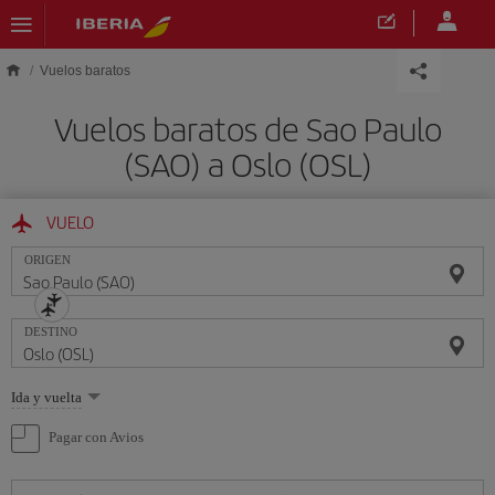
Saltar al contenido principal
Vuelos baratos
Vuelos baratos de Sao Paulo
(SAO) a Oslo (OSL)
VUELO
ORIGEN
DESTINO
Seleccione
Ida y vuelta
una
opción
Pagar con Avios