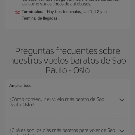
así como varias líneas de autobuses.
Terminales:
Hay tres terminales, la T1, T2 y la
Terminal de llegadas.
Preguntas frecuentes sobre
nuestros vuelos baratos de Sao
Paulo - Oslo
Ampliar todo
¿Cómo conseguir el vuelo más barato de Sao
Paulo-Oslo?
Podrás ahorrar en tu billete de avión de Sao Paulo-Oslo-dest y
conseguir el vuelo más barato si evitas temporadas altas,
¿Cuáles son los días más baratos para volar de Sao
compras con antelación y puedes ser flexible con las fechas y