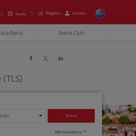
Registro
Acceso
Ayuda
cia Iberia
Iberia Club
 (TLS)
dulto
Buscar
o día/mes/año
Más Económica