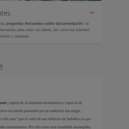
ntes
tras
preguntas frecuentes sobre documentación
: te
cesitas para volar con Iberia, así como los trámites
gración y aduanas.
e
louse
, capital de la industria aeronáutica y espacial de
tece recorrerla paseando por su ambiente tan alegre,
lle rose” por el color de sus edificios de ladrillos ya que
randes monumentos. Por ello tiene una tonalidad anaranjada,