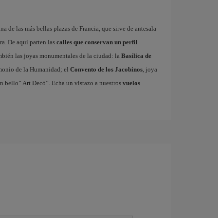
una de las más bellas plazas de Francia, que sirve de antesala
ra. De aquí parten las
calles que conservan un perfil
ambién las joyas monumentales de la ciudad: la
Basílica de
rimonio de la Humanidad; el
Convento de los Jacobinos
, joya
un bello” Art Decò”. Echa un vistazo a nuestros
vuelos