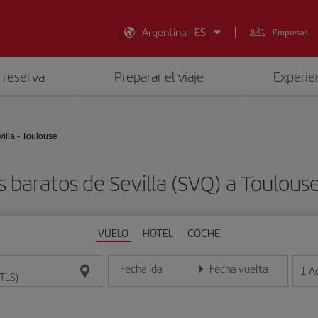
Argentina - ES
Empresas
 reserva
Preparar el viaje
Experien
villa - Toulouse
s baratos de Sevilla (SVQ) a Toulouse
VUELO
HOTEL
COCHE
Fecha ida
Fecha vuelta
1
A
Introduce la fecha en formato día/mes/año
Introduce la fecha en format