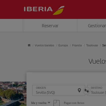
Saltar al contenido principal
Reservar
Gestionar
Vuelos baratos
Europa
Francia
Toulouse
Se
Vuelo
ORIGEN
DESTINO
Seleccione
Pagar con Avios
Ida y vuelta