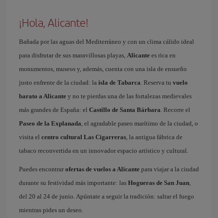
¡Hola, Alicante!
Bañada por las aguas del Mediterráneo y con un clima cálido ideal
para disfrutar de sus maravillosas playas,
Alicante
es rica en
monumentos, museos y, además, cuenta con una isla de ensueño
justo enfrente de la ciudad: la
isla de Tabarca
. Reserva tu
vuelo
barato a Alicante
y no te pierdas una de las fortalezas medievales
más grandes de España: el
Castillo de Santa Bárbara
. Recorre el
Paseo de la Explanada
, el agradable paseo marítimo de la ciudad, o
visita el
centro cultural Las Cigarreras
, la antigua fábrica de
tabaco reconvertida en un innovador espacio artístico y cultural.
Puedes encontrar
ofertas de vuelos a Alicante
para viajar a la ciudad
durante su festividad más importante: las
Hogueras de San Juan
,
del 20 al 24 de junio. Apúntate a seguir la tradición: saltar el fuego
mientras pides un deseo.