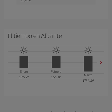
11,10 €
El tiempo en Alicante
Enero
Febrero
Marzo
15º
/
7º
15º
/
8º
17º
/
10º