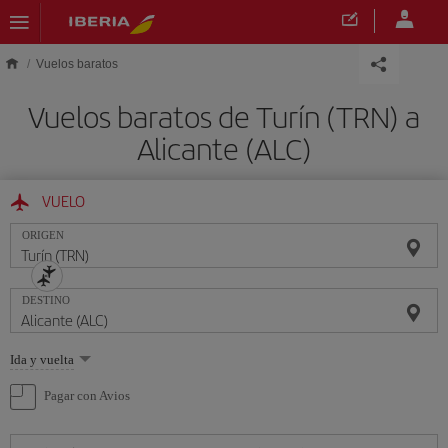
Saltar al contenido principal
Vuelos baratos
Vuelos baratos de Turín (TRN) a
Alicante (ALC)
VUELO
ORIGEN
DESTINO
Seleccione
Ida y vuelta
una
opción
Pagar con Avios