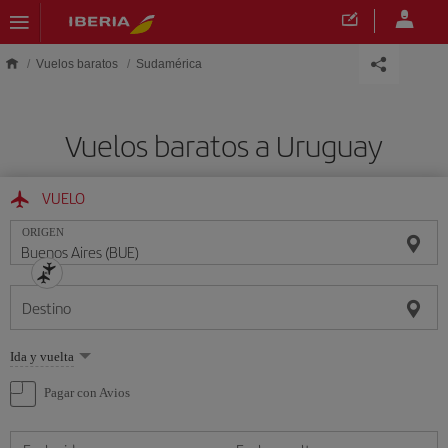
Saltar al contenido principal
Vuelos baratos
Sudamérica
Vuelos baratos a Uruguay
VUELO
ORIGEN
Destino
Seleccione
Ida y vuelta
una
opción
Pagar con Avios