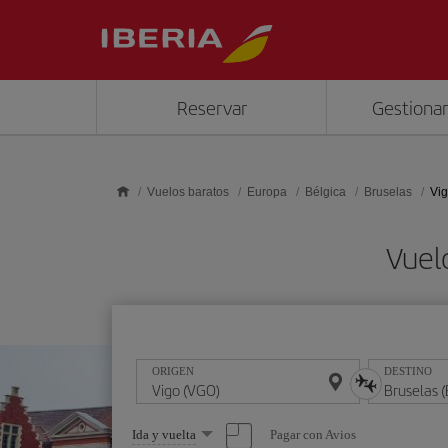
Saltar al contenido principal
Reservar
Gestionar
Vuelos baratos
Europa
Bélgica
Bruselas
Vig
Vuel
ORIGEN
DESTINO
Seleccione
Pagar con Avios
Ida y vuelta