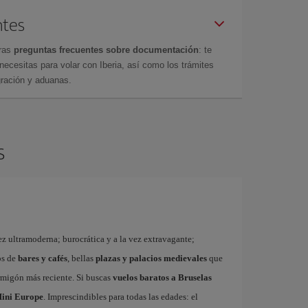
ntes
tras
preguntas frecuentes sobre documentación
: te
cesitas para volar con Iberia, así como los trámites
gración y aduanas.
s
ez ultramoderna; burocrática y a la vez extravagante;
os de
bares y cafés
, bellas
plazas y palacios medievales
que
rmigón más reciente. Si buscas
vuelos baratos a Bruselas
ini Europe
. Imprescindibles para todas las edades: el