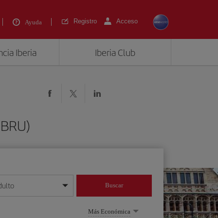
Registro
Acceso
Ayuda
cia Iberia
Iberia Club
(BRU)
dulto
Buscar
o día/mes/año
Más Económica