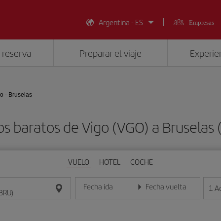
Argentina - ES
Empresas
 reserva
Preparar el viaje
Experien
o - Bruselas
os baratos de Vigo (VGO) a Bruselas 
VUELO
HOTEL
COCHE
Fecha ida
Fecha vuelta
1
A
Introduce la fecha en formato día/mes/año
Introduce la fecha en format