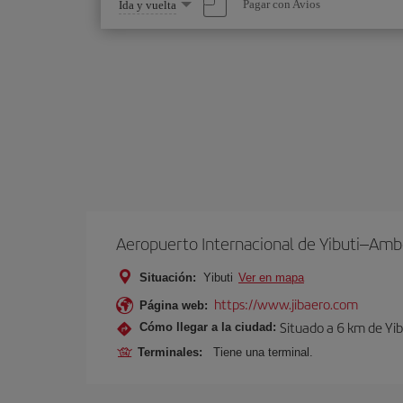
Seleccione
Pagar con Avios
Ida y vuelta
una
opción
Aeropuerto Internacional de Yibuti–Amb
Situación:
Yibuti
Ver en mapa
https://www.jibaero.com
Página web:
Situado a 6 km de Yib
Cómo llegar a la ciudad:
Terminales:
Tiene una terminal.