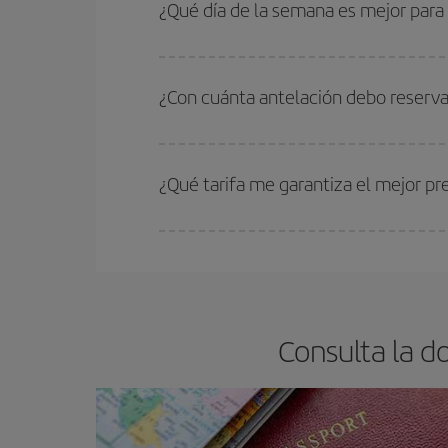
periodos de vacaciones escolares son temporada
¿Qué día de la semana es mejor para 
precios encontrarás.
Cualquier día de la semana puedes encontrar vuel
reserves tus billetes de avión más baratos te sal
¿Con cuánta antelación debo reservar
barato.
Cuanto antes reserves
tus vuelos, mejores precio
estén disponibles o se vayan agotando. Por eso,
¿Qué tarifa me garantiza el mejor pre
En Iberia, tenemos distintas tarifas para garantiz
Consulta la d