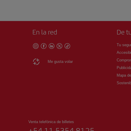
En la red
De tu
Tu segur
Accesibi
Comprom
Me gusta volar
Publicid
Mapa del
Sostenib
Venta telefónica de billetes
+54 11 5354 8125