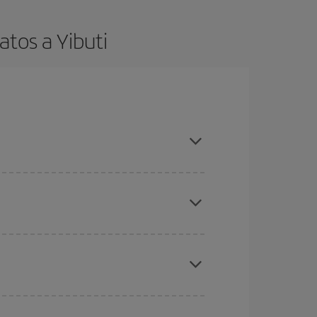
tos a Yibuti
es ser flexible con las fechas y horarios de ida y
cuentras el vuelo más barato.
ratos
. Dinos desde dónde vuelas, a dónde
ra días cercanos
, tanto de ida como de vuelta,
gunos
horarios
puede que te hagan ahorrar aún
eral las Navidades, la Semana Santa y los