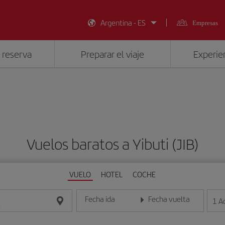
Argentina - ES
Empresas
 reserva
Preparar el viaje
Experien
Vuelos baratos a Yibuti (JIB)
VUELO
HOTEL
COCHE
Fecha ida
Fecha vuelta
1
A
Introduce la fecha en formato día/mes/año
Introduce la fecha en format