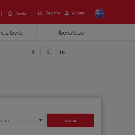
Registro
Acceso
Ayuda
cia Iberia
Iberia Club
dulto
Buscar
o día/mes/año