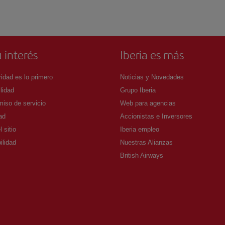
 interés
Iberia es más
idad es lo primero
Noticias y Novedades
lidad
Grupo Iberia
iso de servicio
Web para agencias
ad
Accionistas e Inversores
 sitio
Iberia empleo
ilidad
Nuestras Alianzas
British Airways