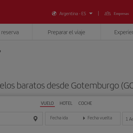
Argentina - ES
Empresas
 reserva
Preparar el viaje
Experien
o
elos baratos desde Gotemburgo (G
VUELO
HOTEL
COCHE
Fecha ida
Fecha vuelta
1
A
Introduce la fecha en formato día/mes/año
Introduce la fecha en format