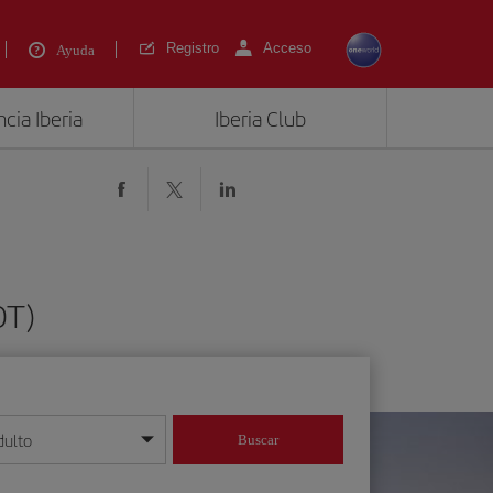
Registro
Acceso
Ayuda
cia Iberia
Iberia Club
OT)
dulto
Buscar
o día/mes/año