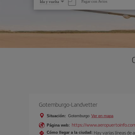
Seleccione
Pagar con Avios
Ida y vuelta
una
opción
Gotemburgo-Landvetter
Situación:
Gotemburgo
Ver en mapa
https://www.aeropuertoinfo.co
Página web:
Hay varias líneas de
Cómo llegar a la ciudad: