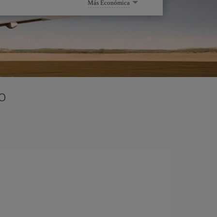
Más Económica
o