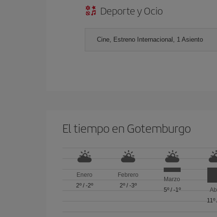
Deporte y Ocio
Cine, Estreno Internacional, 1 Asiento
El tiempo en Gotemburgo
Enero
Febrero
Marzo
2º
/
-2º
2º
/
-3º
5º
/
-1º
Ab
11º