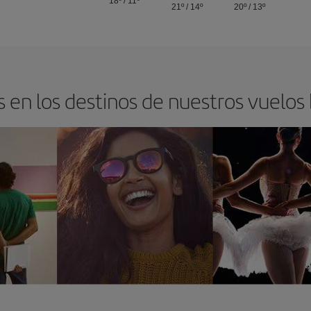
18º
/
11º
21º
/
14º
20º
/
13º
 en los destinos de nuestros vuelos