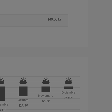
140,00 kr
Diciembre
Noviembre
3º
/
0º
Octubre
6º
/
3º
iembre
11º
/
6º
/
11º