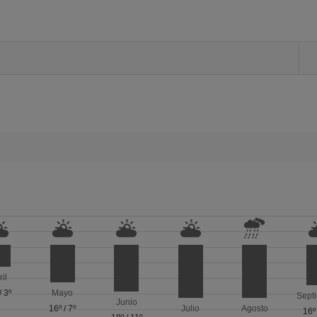
ril
/
3º
Mayo
Sept
Junio
16º
/
7º
Julio
Agosto
16º