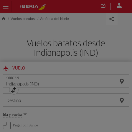
Saltar al contenido principal
Vuelos baratos
América del Norte
Vuelos baratos desde
Indianapolis (IND)
VUELO
ORIGEN
Destino
Seleccione
Ida y vuelta
una
opción
Pagar con Avios