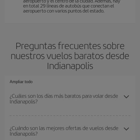
aeropuerto y el centro de la ciudad. Además, hay
en total 29 líneas de autobús que conectan el
aeropuerto con varios puntos del estado.
Preguntas frecuentes sobre
nuestros vuelos baratos desde
Indianapolis
Ampliar todo
¿Cuáles son los días más baratos para volar desde
Indianapolis?
Para saber qué días te saldrá más económico volar, solo tienes
que empezar una consulta en nuestro
buscador de vuelos
¿Cuándo son las mejores ofertas de vuelos desde
Indianapolis?
baratos
. Dinos desde dónde vuelas, a dónde quieres ir y en qué
fechas habías pensado viajar. Te mostraremos los vuelos más