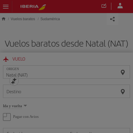
Saltar al contenido principal
Vuelos baratos
Sudamérica
Vuelos baratos desde Natal (NAT)
VUELO
ORIGEN
Destino
Seleccione
Ida y vuelta
una
opción
Pagar con Avios