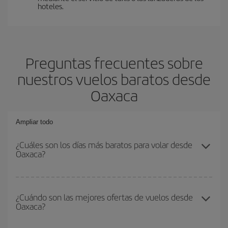
hoteles.
Preguntas frecuentes sobre
nuestros vuelos baratos desde
Oaxaca
Ampliar todo
¿Cuáles son los días más baratos para volar desde
Oaxaca?
Para saber qué días te saldrá más económico volar, solo tienes
que empezar una consulta en nuestro
buscador de vuelos
¿Cuándo son las mejores ofertas de vuelos desde
Oaxaca?
baratos
. Dinos desde dónde vuelas, a dónde quieres ir y en qué
fechas habías pensado viajar. Te mostraremos los vuelos más
baratos, no solo
para tu consulta, sino para días cercanos
,