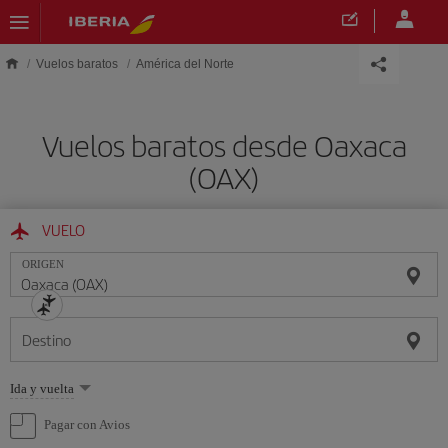
Saltar al contenido principal
Vuelos baratos
América del Norte
Vuelos baratos desde Oaxaca
(OAX)
VUELO
ORIGEN
Destino
Seleccione
Ida y vuelta
una
opción
Pagar con Avios