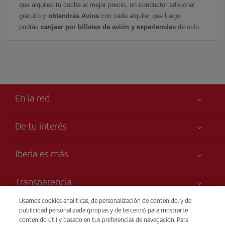
que alquiles tu coche al mejor precio, un conductor adicional
gratuito y
obtendrás Avios
con cada alquiler que luego
podrás
canjear por billetes de avión y experiencias
de ocio.
En la red
De tu interés
Me gusta volar
Tu seguridad es lo primero
Iberia es más
Accesibilidad
Noticias y Novedades
Compromiso de servicio
Transparencia
Grupo Iberia
Publicidad
Información Legal
Usamos cookies analíticas, de personalización de contenido, y de
Web para agencias
Mapa del sitio
Venta telefónica de billetes
publicidad personalizada (propias y de terceros) para mostrarte
Condiciones Transporte
+54 11 5354 8125
Accionistas e Inversores
contenido útil y basado en tus preferencias de navegación. Para
Sostenibilidad