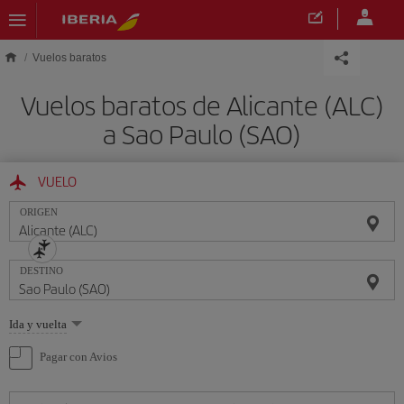
Saltar al contenido principal
Vuelos baratos
Vuelos baratos de Alicante (ALC)
a Sao Paulo (SAO)
VUELO
ORIGEN
DESTINO
Seleccione
Ida y vuelta
una
opción
Pagar con Avios