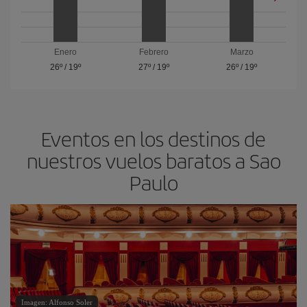
Enero
Febrero
Marzo
26º
/
19º
27º
/
19º
26º
/
19º
Eventos en los destinos de
nuestros vuelos baratos a Sao
Paulo
Imagen: Alfonso Soler