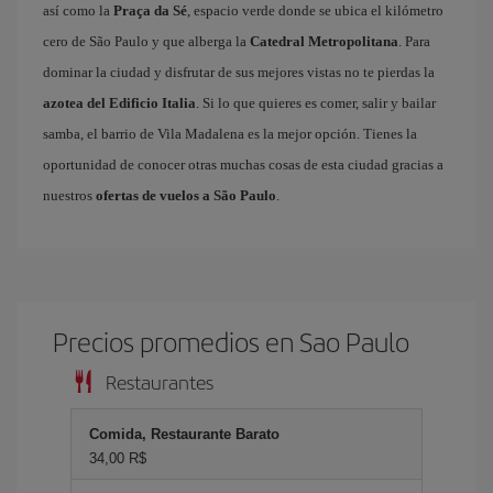
así como la
Praça da Sé
, espacio verde donde se ubica el kilómetro
cero de São Paulo y que alberga la
Catedral Metropolitana
. Para
dominar la ciudad y disfrutar de sus mejores vistas no te pierdas la
azotea del Edificio Italia
. Si lo que quieres es comer, salir y bailar
samba, el barrio de Vila Madalena es la mejor opción. Tienes la
oportunidad de conocer otras muchas cosas de esta ciudad gracias a
nuestros
ofertas de vuelos a São Paulo
.
Precios promedios en Sao Paulo
Restaurantes
Comida, Restaurante Barato
34,00 R$