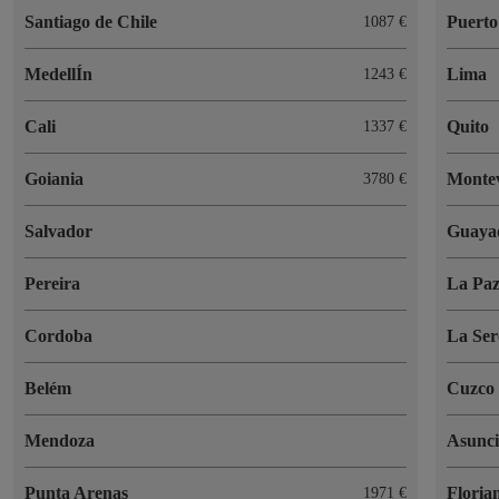
Santiago de Chile
Puerto
1087 €
MedellÍn
Lima
1243 €
Cali
Quito
1337 €
Goiania
Monte
3780 €
Salvador
Guaya
Pereira
La Pa
Cordoba
La Ser
Belém
Cuzco
Mendoza
Asunc
Punta Arenas
Floria
1971 €