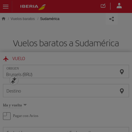
Saltar al contenido principal
Vuelos baratos
Sudamérica
Vuelos baratos a Sudamérica
VUELO
ORIGEN
Destino
Seleccione
Ida y vuelta
una
opción
Pagar con Avios