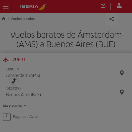
Saltar al contenido principal
Vuelos baratos
Vuelos baratos de Ámsterdam
(AMS) a Buenos Aires (BUE)
VUELO
ORIGEN
DESTINO
Seleccione
Ida y vuelta
una
opción
Pagar con Avios