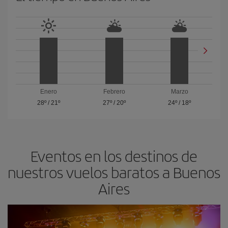
Enero
Febrero
Marzo
28º
/
21º
27º
/
20º
24º
/
18º
Eventos en los destinos de
nuestros vuelos baratos a Buenos
Aires