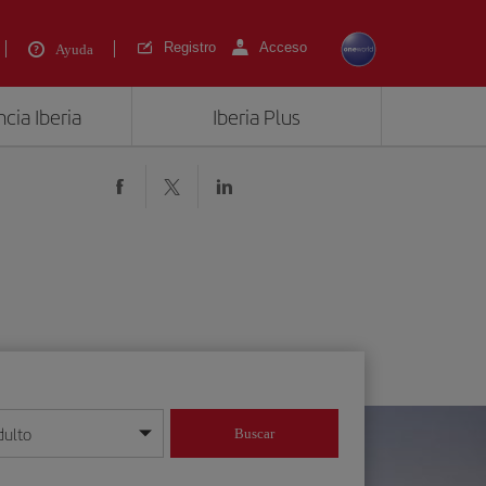
Registro
Acceso
Ayuda
cia Iberia
Iberia Plus
dulto
Buscar
o día/mes/año