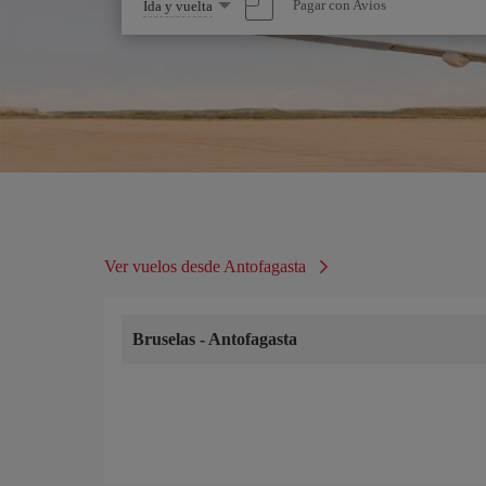
Seleccione
Pagar con Avios
Ida y vuelta
una
opción
Ver vuelos desde Antofagasta
Bruselas
-
Antofagasta