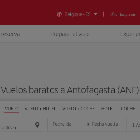
Belgique - ES
Empresas
 reserva
Preparar el viaje
Experien
Vuelos baratos a Antofagasta (ANF)
VUELO
VUELO + HOTEL
VUELO + COCHE
HOTEL
COCHE
Fecha ida
Fecha vuelta
1
A
Introduce la fecha en formato día/mes/año
Introduce la fecha en format