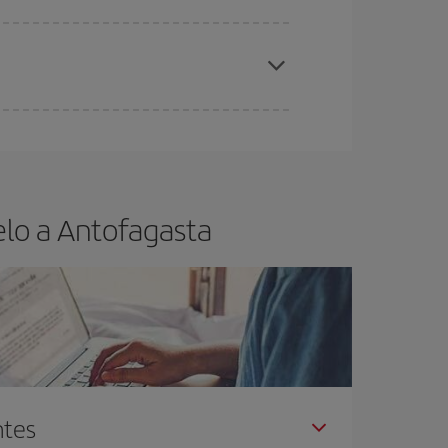
elo y de que las tarifas más baratas (turista)
tofagasta.
ra el vuelo más barato.
elo a Antofagasta
ntes