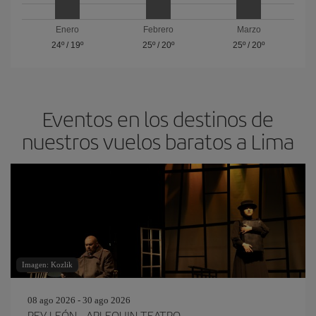
Enero
Febrero
Marzo
24º
/
19º
25º
/
20º
25º
/
20º
Eventos en los destinos de
nuestros vuelos baratos a Lima
Imagen: Kozlik
08 ago 2026 - 30 ago 2026
REY LEÓN - ARLEQUIN TEATRO