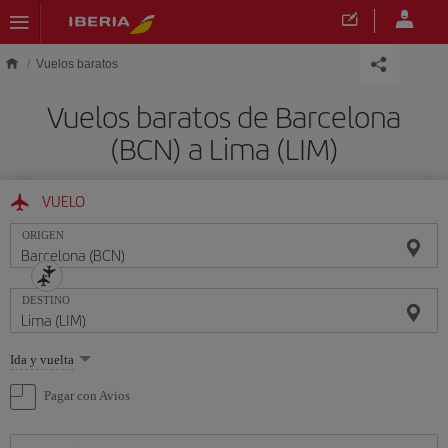
Saltar al contenido principal
Vuelos baratos
Vuelos baratos de Barcelona
(BCN) a Lima (LIM)
VUELO
ORIGEN
DESTINO
Seleccione
Ida y vuelta
una
opción
Pagar con Avios