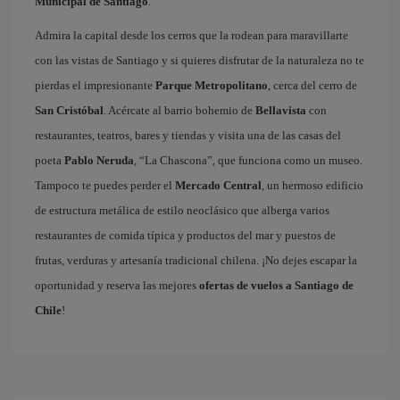
Municipal de Santiago
.
Admira la capital desde los cerros que la rodean para maravillarte
con las vistas de Santiago y si quieres disfrutar de la naturaleza no te
pierdas el impresionante
Parque Metropolitano
, cerca del cerro de
San Cristóbal
. Acércate al barrio bohemio de
Bellavista
con
restaurantes, teatros, bares y tiendas y visita una de las casas del
poeta
Pablo Neruda
, “La Chascona”, que funciona como un museo.
Tampoco te puedes perder el
Mercado Central
, un hermoso edificio
de estructura metálica de estilo neoclásico que alberga varios
restaurantes de comida típica y productos del mar y puestos de
frutas, verduras y artesanía tradicional chilena. ¡No dejes escapar la
oportunidad y reserva las mejores
ofertas de vuelos a Santiago de
Chile
!