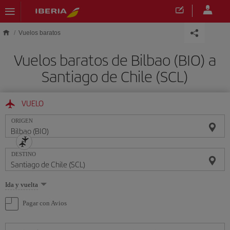
Saltar al contenido principal
Vuelos baratos
Vuelos baratos de Bilbao (BIO) a
Santiago de Chile (SCL)
VUELO
ORIGEN
DESTINO
Seleccione
Ida y vuelta
una
opción
Pagar con Avios