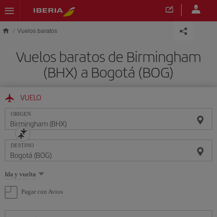
Saltar al contenido principal
Vuelos baratos
Vuelos baratos de Birmingham
(BHX) a Bogotá (BOG)
VUELO
ORIGEN
DESTINO
Seleccione
Ida y vuelta
una
opción
Pagar con Avios