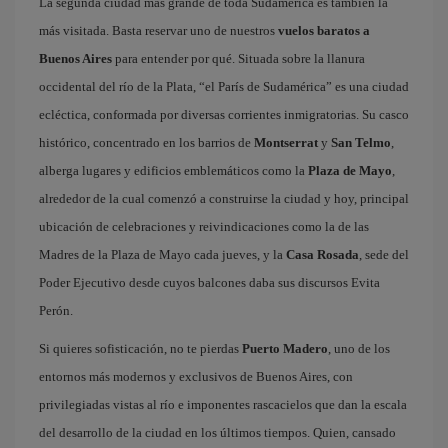
La segunda ciudad más grande de toda Sudamérica es también la
más visitada. Basta reservar uno de nuestros
vuelos baratos a
Buenos Aires
para entender por qué. Situada sobre la llanura
occidental del río de la Plata, “el París de Sudamérica” es una ciudad
ecléctica, conformada por diversas corrientes inmigratorias. Su casco
histórico, concentrado en los barrios de
Montserrat
y
San Telmo
,
alberga lugares y edificios emblemáticos como la
Plaza de Mayo
,
alrededor de la cual comenzó a construirse la ciudad y hoy, principal
ubicación de celebraciones y reivindicaciones como la de las
Madres de la Plaza de Mayo cada jueves, y la
Casa Rosada
, sede del
Poder Ejecutivo desde cuyos balcones daba sus discursos Evita
Perón.
Si quieres sofisticación, no te pierdas
Puerto Madero
, uno de los
entornos más modernos y exclusivos de Buenos Aires, con
privilegiadas vistas al río e imponentes rascacielos que dan la escala
del desarrollo de la ciudad en los últimos tiempos. Quien, cansado