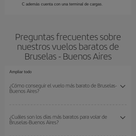
C además cuenta con una terminal de cargas.
Preguntas frecuentes sobre
nuestros vuelos baratos de
Bruselas - Buenos Aires
Ampliar todo
¿Cómo conseguir el vuelo más barato de Bruselas-
Buenos Aires?
Podrás ahorrar en tu billete de avión de Bruselas-Buenos Aires-
dest y conseguir el vuelo más barato si evitas temporadas altas,
¿Cuáles son los días más baratos para volar de
Bruselas-Buenos Aires?
compras con antelación y puedes ser flexible con las fechas y
horarios de ida y vuelta.