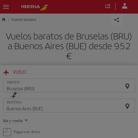
Saltar al contenido principal
Vuelos baratos
Vuelos baratos de Bruselas (BRU)
a Buenos Aires (BUE) desde 952
€
VUELO
ORIGEN
DESTINO
Seleccione
Ida y vuelta
una
opción
Pagar con Avios