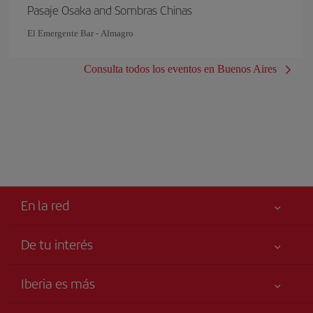
Pasaje Osaka and Sombras Chinas
El Emergente Bar - Almagro
Consulta todos los eventos en Buenos Aires
En la red
De tu interés
Tu seguridad es lo primero
Iberia es más
Accesibilidad
Noticias y Novedades