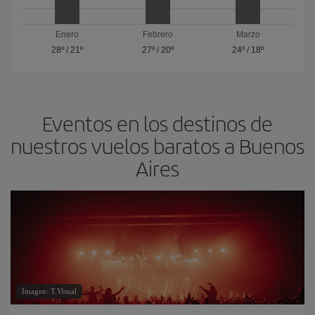
Enero
Febrero
Marzo
28º
/
21º
27º
/
20º
24º
/
18º
Eventos en los destinos de
nuestros vuelos baratos a Buenos
Aires
Imagen: T.Visual