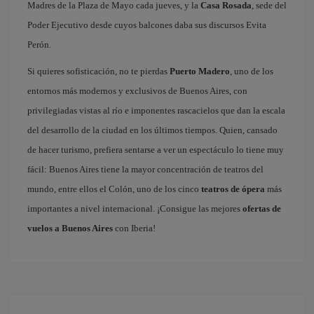
Madres de la Plaza de Mayo cada jueves, y la
Casa Rosada
, sede del
Poder Ejecutivo desde cuyos balcones daba sus discursos Evita
Perón.
Si quieres sofisticación, no te pierdas
Puerto Madero
, uno de los
entornos más modernos y exclusivos de Buenos Aires, con
privilegiadas vistas al río e imponentes rascacielos que dan la escala
del desarrollo de la ciudad en los últimos tiempos. Quien, cansado
de hacer turismo, prefiera sentarse a ver un espectáculo lo tiene muy
fácil: Buenos Aires tiene la mayor concentración de teatros del
mundo, entre ellos el Colón, uno de los cinco
teatros de ópera
más
importantes a nivel internacional. ¡Consigue las mejores
ofertas de
vuelos a Buenos Aires
con Iberia!