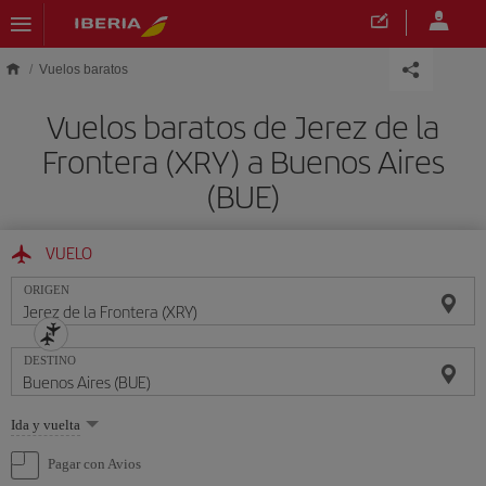
Saltar al contenido principal
Vuelos baratos
Vuelos baratos de Jerez de la
Frontera (XRY) a Buenos Aires
(BUE)
VUELO
ORIGEN
DESTINO
Seleccione
Ida y vuelta
una
opción
Pagar con Avios