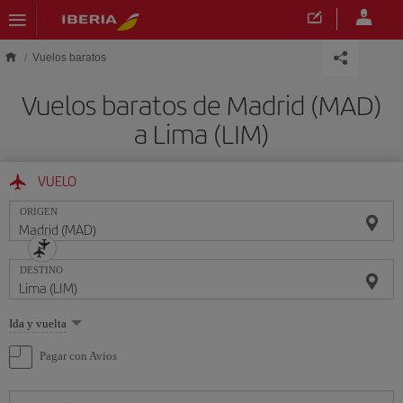
Saltar al contenido principal
Vuelos baratos
Vuelos baratos de Madrid (MAD)
a Lima (LIM)
VUELO
ORIGEN
DESTINO
Seleccione
Ida y vuelta
una
opción
Pagar con Avios