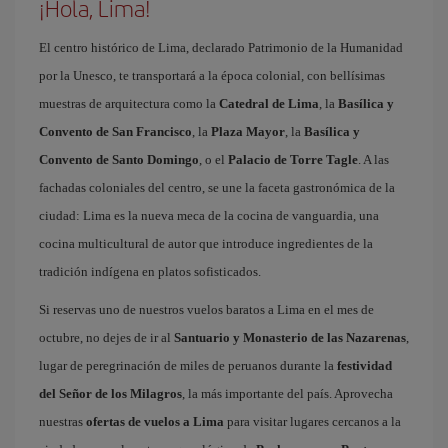
¡Hola, Lima!
El centro histórico de Lima, declarado Patrimonio de la Humanidad
por la Unesco, te transportará a la época colonial, con bellísimas
muestras de arquitectura como la
Catedral de Lima
, la
Basílica y
Convento de San Francisco
, la
Plaza Mayor
, la
Basílica y
Convento de Santo Domingo
, o el
Palacio de Torre Tagle
. A las
fachadas coloniales del centro, se une la faceta gastronómica de la
ciudad: Lima es la nueva meca de la cocina de vanguardia, una
cocina multicultural de autor que introduce ingredientes de la
tradición indígena en platos sofisticados.
Si reservas uno de nuestros vuelos baratos a Lima en el mes de
octubre, no dejes de ir al
Santuario y Monasterio de las Nazarenas
,
lugar de peregrinación de miles de peruanos durante la
festividad
del Señor de los Milagros
, la más importante del país. Aprovecha
nuestras
ofertas de vuelos a Lima
para visitar lugares cercanos a la