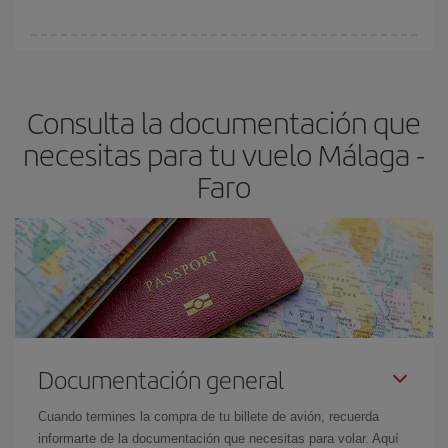
vayan agotando. Por eso, comprar con antelación es
fundamental
para conseguir
vuelos baratos a Málaga-Faro-dest
.
En Iberia, tenemos distintas tarifas para garantizarte el mejor
precio según tus necesidades de viaje. La tarifa básica, te
asegura el vuelo más barato.
Consulta la documentación que
necesitas para tu vuelo Málaga -
Faro
Documentación general
Cuando termines la compra de tu billete de avión, recuerda
informarte de la documentación que necesitas para volar. Aquí