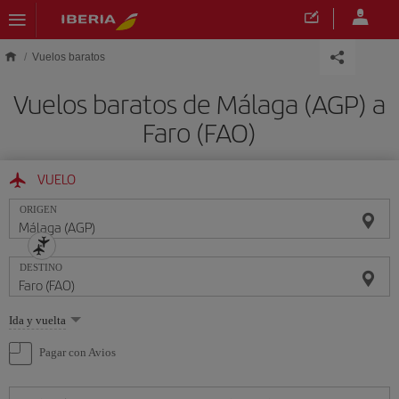
Saltar al contenido principal
Vuelos baratos
Vuelos baratos de Málaga (AGP) a
Faro (FAO)
VUELO
ORIGEN
DESTINO
Seleccione
Ida y vuelta
una
opción
Pagar con Avios