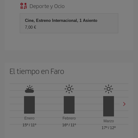
Deporte y Ocio
Cine, Estreno Internacional, 1 Asiento
7,00 €
El tiempo en Faro
Enero
Febrero
Marzo
15º
/
11º
16º
/
11º
17º
/
12º