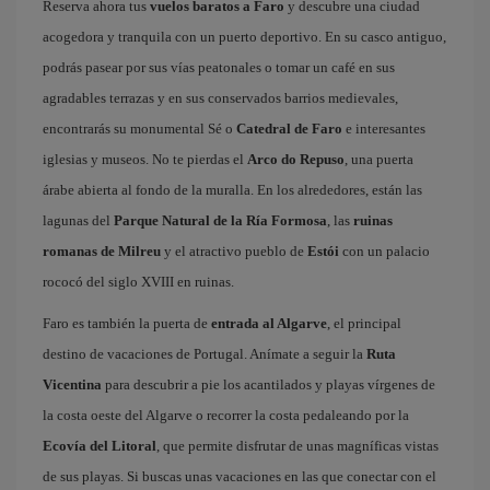
Reserva ahora tus
vuelos baratos a Faro
y descubre una ciudad
acogedora y tranquila con un puerto deportivo. En su casco antiguo,
podrás pasear por sus vías peatonales o tomar un café en sus
agradables terrazas y en sus conservados barrios medievales,
encontrarás su monumental Sé o
Catedral de Faro
e interesantes
iglesias y museos. No te pierdas el
Arco do Repuso
, una puerta
árabe abierta al fondo de la muralla. En los alrededores, están las
lagunas del
Parque Natural de la Ría Formosa
, las
ruinas
romanas de Milreu
y el atractivo pueblo de
Estói
con un palacio
rococó del siglo XVIII en ruinas.
Faro es también la puerta de
entrada al Algarve
, el principal
destino de vacaciones de Portugal. Anímate a seguir la
Ruta
Vicentina
para descubrir a pie los acantilados y playas vírgenes de
la costa oeste del Algarve o recorrer la costa pedaleando por la
Ecovía del Litoral
, que permite disfrutar de unas magníficas vistas
de sus playas. Si buscas unas vacaciones en las que conectar con el