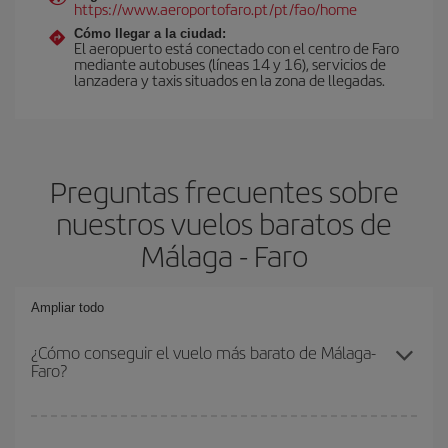
https://www.aeroportofaro.pt/pt/fao/home
Cómo llegar a la ciudad:
El aeropuerto está conectado con el centro de Faro
mediante autobuses (líneas 14 y 16), servicios de
lanzadera y taxis situados en la zona de llegadas.
Preguntas frecuentes sobre
nuestros vuelos baratos de
Málaga - Faro
Ampliar todo
¿Cómo conseguir el vuelo más barato de Málaga-
Faro?
Podrás ahorrar en tu billete de avión de Málaga-Faro-dest y
conseguir el vuelo más barato si evitas temporadas altas,