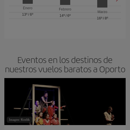
Enero
Febrero
Marzo
13º
/
6º
14º
/
6º
16º
/
8º
Eventos en los destinos de
nuestros vuelos baratos a Oporto
Imagen: Kozlik