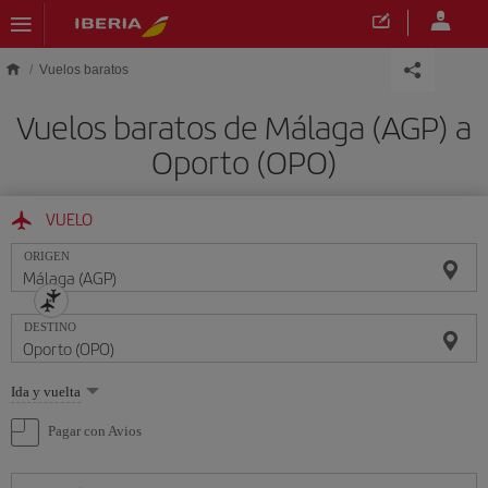
Saltar al contenido principal
Vuelos baratos
Vuelos baratos de Málaga (AGP) a
Oporto (OPO)
VUELO
ORIGEN
DESTINO
Seleccione
Ida y vuelta
una
opción
Pagar con Avios