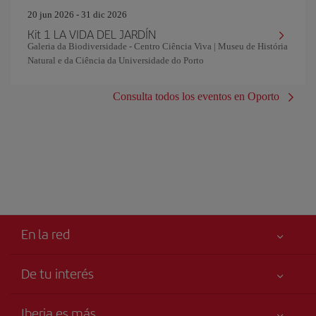
20 jun 2026 - 31 dic 2026
Kit 1 LA VIDA DEL JARDÍN
Galeria da Biodiversidade - Centro Ciência Viva | Museu de História
Natural e da Ciência da Universidade do Porto
Consulta todos los eventos en Oporto
En la red
De tu interés
Tu seguridad es lo primero
Iberia es más