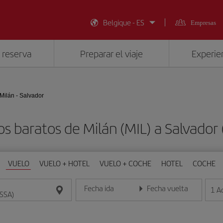
Belgique - ES
Empresas
 reserva
Preparar el viaje
Experien
Milán - Salvador
os baratos de Milán (MIL) a Salvador 
VUELO
VUELO + HOTEL
VUELO + COCHE
HOTEL
COCHE
Fecha ida
Fecha vuelta
1
A
Introduce la fecha en formato día/mes/año
Introduce la fecha en format