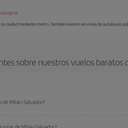
m.br/pt-br
 la ciudad mediante metro. También existen servicios de autobuses púb
tes sobre nuestros vuelos baratos d
o de Milán-Salvador?
lvador-dest y conseguir el vuelo más barato si evitas temporadas altas, compr
a volar de Milán-Salvador?