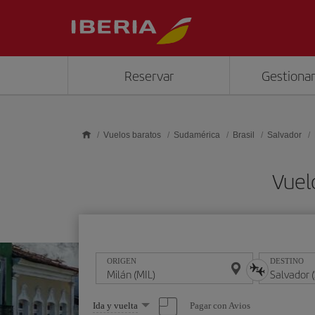
Saltar al contenido principal
Reservar
Gestionar
Vuelos baratos
Sudamérica
Brasil
Salvador
Vuel
ORIGEN
DESTINO
Seleccione
Pagar con Avios
Ida y vuelta