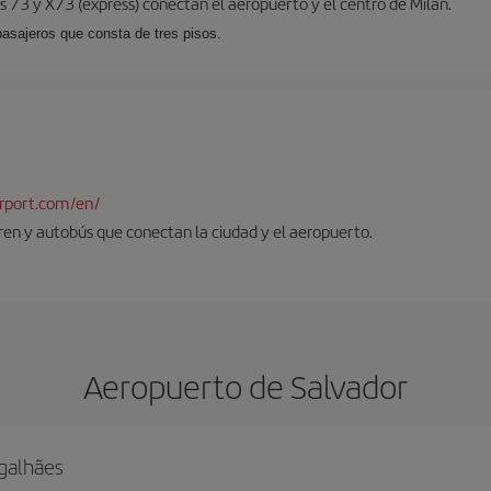
 73 y X73 (expréss) conectan el aeropuerto y el centro de Milán.
pasajeros que consta de tres pisos.
rport.com/en/
tren y autobús que conectan la ciudad y el aeropuerto.
Aeropuerto de Salvador
galhães