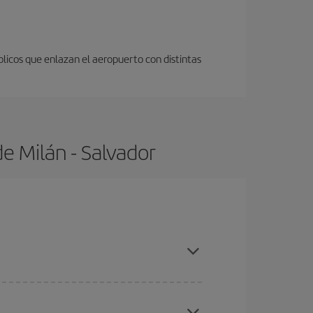
licos que enlazan el aeropuerto con distintas
e Milán - Salvador
as con antelación y puedes ser flexible con las