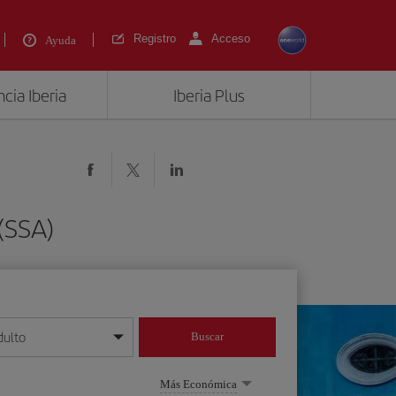
Registro
Acceso
Ayuda
cia Iberia
Iberia Plus
(SSA)
dulto
Buscar
o día/mes/año
Más Económica