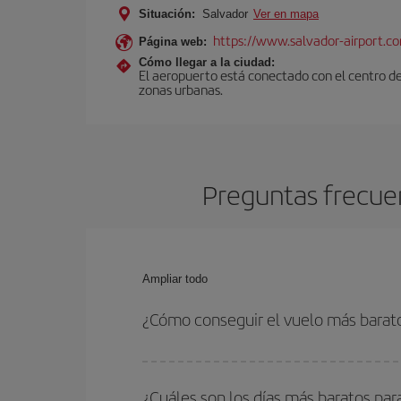
Situación:
Salvador
Ver en mapa
https://www.salvador-airport.co
Página web:
Cómo llegar a la ciudad:
El aeropuerto está conectado con el centro de
zonas urbanas.
Preguntas frecuen
Ampliar todo
¿Cómo conseguir el vuelo más barat
Podrás ahorrar en tu billete de avión de Milán-Sa
fechas y horarios de ida y vuelta.
¿Cuáles son los días más baratos par