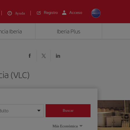
Registro
Acceso
Ayuda
cia Iberia
Iberia Plus
cia (VLC)
dulto
Buscar
o día/mes/año
Más Económica