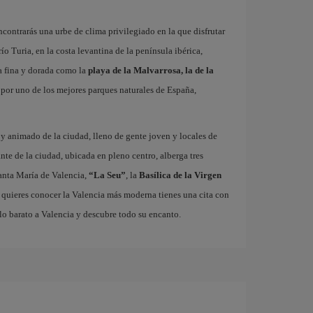
contrarás una urbe de clima privilegiado en la que disfrutar
 río Turia, en la costa levantina de la península ibérica,
a fina y dorada como la
playa de la Malvarrosa, la de la
r por uno de los mejores parques naturales de España,
o y animado de la ciudad, lleno de gente joven y locales de
ante de la ciudad, ubicada en pleno centro, alberga tres
nta María de Valencia,
“La Seu”
, la
Basílica de la Virgen
i quieres conocer la Valencia más moderna tienes una cita con
lo barato a Valencia y descubre todo su encanto.