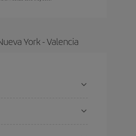
Nueva York - Valencia
 compras con antelación y puedes ser flexible con
ratos
. Dinos desde dónde vuelas, a dónde
ra días cercanos
, tanto de ida como de vuelta,