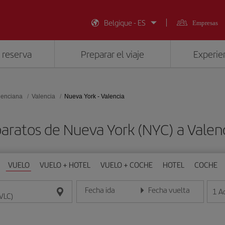
Belgique - ES
Empresas
 reserva
Preparar el viaje
Experien
lenciana
Valencia
Nueva York - Valencia
aratos de Nueva York (NYC) a Valen
VUELO
VUELO + HOTEL
VUELO + COCHE
HOTEL
COCHE
Fecha ida
Fecha vuelta
1
A
Introduce la fecha en formato día/mes/año
Introduce la fecha en format