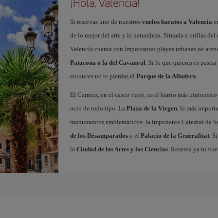
¡Hola, Valencia!
Si reservas uno de nuestros
vuelos baratos a Valencia
en
de lo mejor del arte y la naturaleza. Situada a orillas del
Valencia cuenta con importantes playas urbanas de aren
Patacona o la del Cavanyal
. Si lo que quieres es pasea
entonces no te pierdas el
Parque de la Albufera
.
El Carmen, en el casco viejo, es el barrio más pintoresc
ocio de todo tipo. La
Plaza de la Virgen
, la más import
monumentos emblemáticos: la imponente Catedral de Sa
de los Desamparados
y el
Palacio de la Generalitat
. S
la
Ciudad de las Artes y las Ciencias
. Reserva ya tu vue