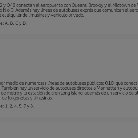
 y Q48 conectan el aeropuerto con Queens, Brookly y el Midtown de Ma
o N o Q. Además hay líneas de autobuses exprés que comunican el aero
el alquiler de limusinas y vehículo privado.
s: A, B, C y D.
r medio de numerosas líneas de autobuses públicos: Q10, que conecta co
o… También hay un servicio de autobuses directos a Manhattan y autobu
d de metro y la estación de tren Long Island, además de un servicio de
r de furgonetas y limusinas.
: 1, 2, 4, 5, 7 y 8.