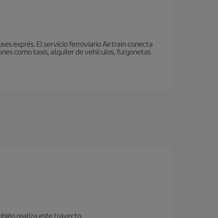
s exprés. El servicio ferroviario Airtrain conecta
nes como taxis, alquiler de vehículos, furgonetas
bién realiza este trayecto.