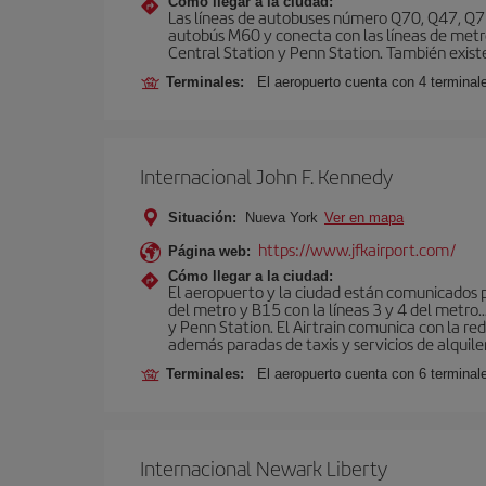
Cómo llegar a la ciudad:
Las líneas de autobuses número Q70, Q47, Q72
autobús M60 y conecta con las líneas de metr
Central Station y Penn Station. También existe 
Terminales:
El aeropuerto cuenta con 4 terminale
Internacional John F. Kennedy
Situación:
Nueva York
Ver en mapa
https://www.jfkairport.com/
Página web:
Cómo llegar a la ciudad:
El aeropuerto y la ciudad están comunicados po
del metro y B15 con la líneas 3 y 4 del metr
y Penn Station. El Airtrain comunica con la re
además paradas de taxis y servicios de alquile
Terminales:
El aeropuerto cuenta con 6 terminales
Internacional Newark Liberty