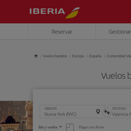
Saltar al contenido principal
Reservar
Gestionar
Vuelos baratos
Europa
España
Comunidad Va
Vuelos b
ORIGEN
DESTINO
Seleccione
Pagar con Avios
Ida y vuelta