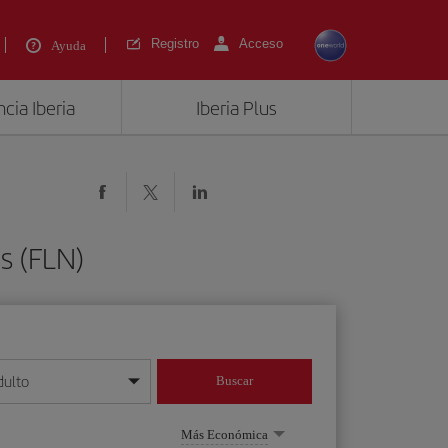
Registro
Acceso
Ayuda
cia Iberia
Iberia Plus
is (FLN)
dulto
Buscar
o día/mes/año
Más Económica