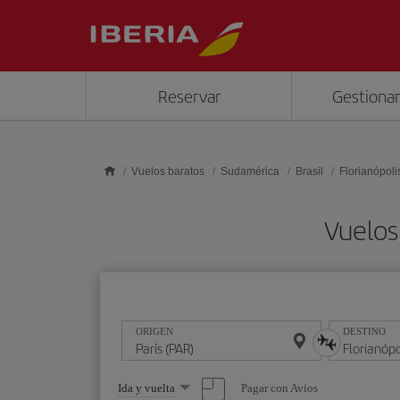
Saltar al contenido principal
Reservar
Gestionar
Vuelos baratos
Sudamérica
Brasil
Florianópoli
Vuelos 
ORIGEN
DESTINO
Seleccione
Pagar con Avios
Ida y vuelta