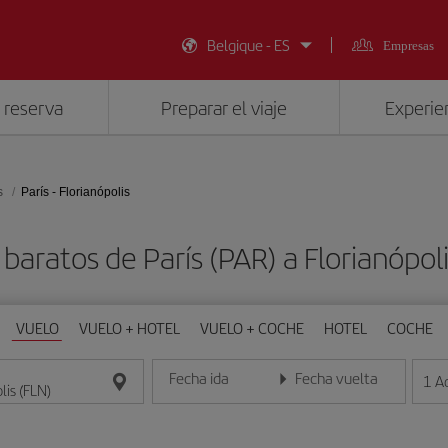
Belgique - ES
Empresas
 reserva
Preparar el viaje
Experien
s
París - Florianópolis
baratos de París (PAR) a Florianópol
VUELO
VUELO + HOTEL
VUELO + COCHE
HOTEL
COCHE
Fecha ida
Fecha vuelta
1
A
Introduce la fecha en formato día/mes/año
Introduce la fecha en format