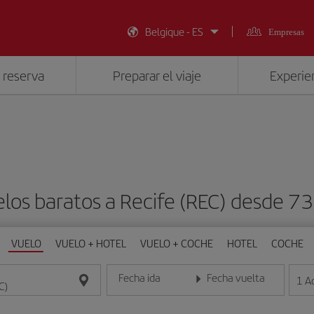
Belgique - ES
Empresas
 reserva
Preparar el viaje
Experien
los baratos a Recife (REC) desde 7
VUELO
VUELO + HOTEL
VUELO + COCHE
HOTEL
COCHE
Fecha ida
Fecha vuelta
1
A
Introduce la fecha en formato día/mes/año
Introduce la fecha en format