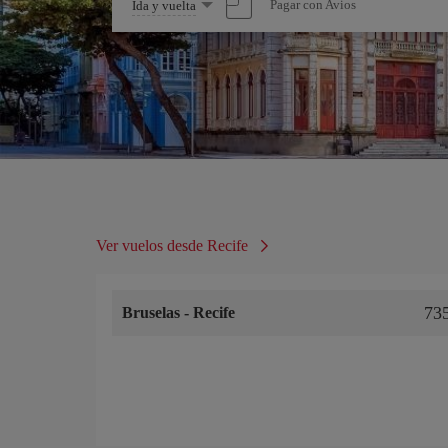
Seleccione
Pagar con Avios
Ida y vuelta
una
opción
Ver vuelos desde Recife
73
Bruselas
-
Recife