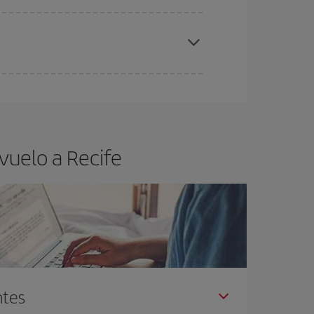
elo y de que las tarifas más baratas (turista)
cife.
ra el vuelo más barato.
vuelo a Recife
ntes