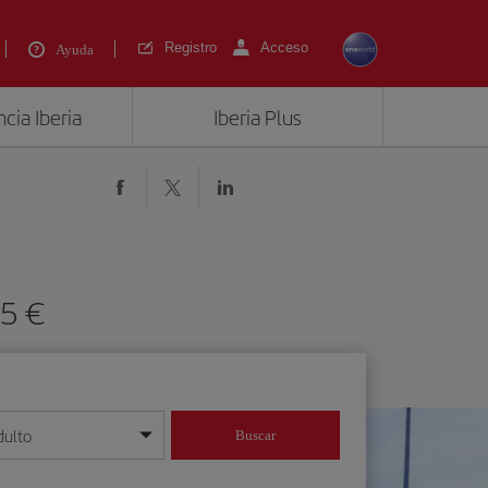
Registro
Acceso
Ayuda
cia Iberia
Iberia Plus
35 €
dulto
Buscar
o día/mes/año