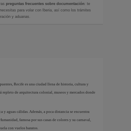
tras
preguntas frecuentes sobre documentación
: te
cesitas para volar con Iberia, así como los trámites
gración y aduanas.
uentes, Recife es una ciudad llena de historia, cultura y
tá repleto de arquitectura colonial, museos y mercados donde
ca y aguas cálidas. Además, a poca distancia se encuentra
Humanidad, famosa por sus casas de colores y su carnaval,
vuela con vuelos baratos.