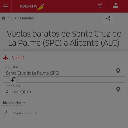
Saltar al contenido principal
Vuelos baratos
Vuelos baratos de Santa Cruz de
La Palma (SPC) a Alicante (ALC)
VUELO
ORIGEN
DESTINO
Seleccione
Ida y vuelta
una
opción
Pagar con Avios