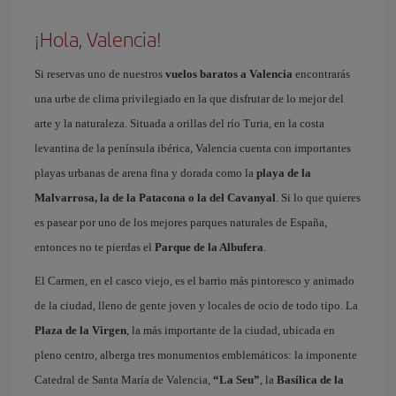
¡Hola, Valencia!
Si reservas uno de nuestros
vuelos baratos a Valencia
encontrarás
una urbe de clima privilegiado en la que disfrutar de lo mejor del
arte y la naturaleza. Situada a orillas del río Turia, en la costa
levantina de la península ibérica, Valencia cuenta con importantes
playas urbanas de arena fina y dorada como la
playa de la
Malvarrosa, la de la Patacona o la del Cavanyal
. Si lo que quieres
es pasear por uno de los mejores parques naturales de España,
entonces no te pierdas el
Parque de la Albufera
.
El Carmen, en el casco viejo, es el barrio más pintoresco y animado
de la ciudad, lleno de gente joven y locales de ocio de todo tipo. La
Plaza de la Virgen
, la más importante de la ciudad, ubicada en
pleno centro, alberga tres monumentos emblemáticos: la imponente
Catedral de Santa María de Valencia,
“La Seu”
, la
Basílica de la