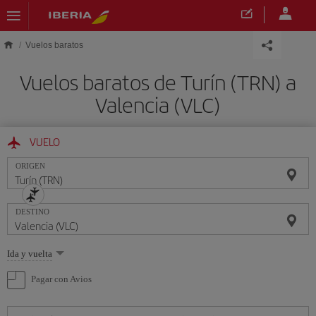
Saltar al contenido principal
Vuelos baratos
Vuelos baratos de Turín (TRN) a
Valencia (VLC)
VUELO
ORIGEN
DESTINO
Seleccione
Ida y vuelta
una
opción
Pagar con Avios