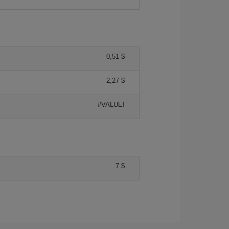
0,51 $
2,27 $
#VALUE!
7 $