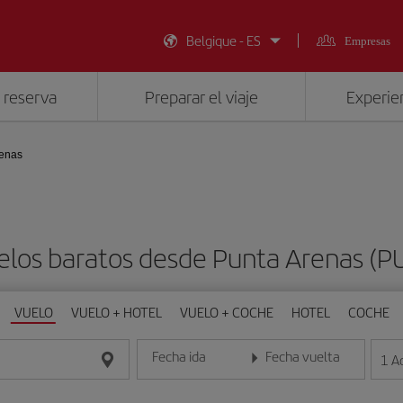
Belgique - ES
Empresas
 reserva
Preparar el viaje
Experien
renas
elos baratos desde Punta Arenas (P
VUELO
VUELO + HOTEL
VUELO + COCHE
HOTEL
COCHE
Fecha ida
Fecha vuelta
1
A
Introduce la fecha en formato día/mes/año
Introduce la fecha en format