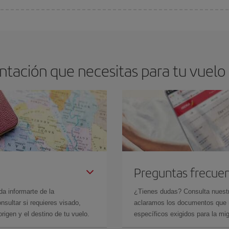
arte el mejor precio según tus necesidades de viaje. La tarifa básica, te asegu
ntación que necesitas para tu vuelo
Preguntas frecue
da informarte de la
¿Tienes dudas? Consulta nues
sultar si requieres visado,
aclaramos los documentos que ne
rigen y el destino de tu vuelo.
específicos exigidos para la mi