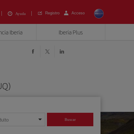
Registro
Acceso
Ayuda
cia Iberia
Iberia Plus
UQ)
dulto
Buscar
o día/mes/año