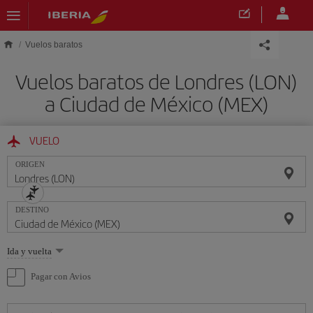
Saltar al contenido principal
Vuelos baratos
Vuelos baratos de Londres (LON)
a Ciudad de México (MEX)
VUELO
ORIGEN
DESTINO
Seleccione
Ida y vuelta
una
opción
Pagar con Avios